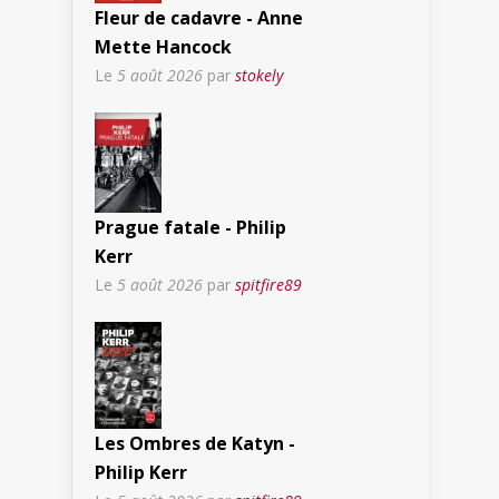
Fleur de cadavre - Anne
Mette Hancock
Le
5 août 2026
par
stokely
Prague fatale - Philip
Kerr
Le
5 août 2026
par
spitfire89
Les Ombres de Katyn -
Philip Kerr