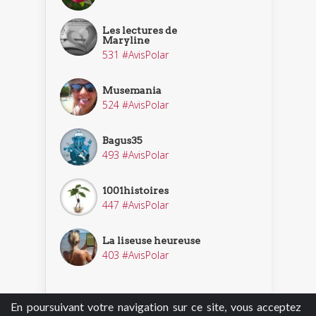
Les lectures de
Maryline
531 #AvisPolar
Musemania
524 #AvisPolar
Bagus35
493 #AvisPolar
1001histoires
447 #AvisPolar
La liseuse heureuse
403 #AvisPolar
En poursuivant votre navigation sur ce site, vous acceptez
Découvrir nos enquêteurs