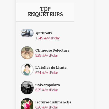
TOP
ENQUÊTEURS
spitfire89
1349 #AvisPolar
Chineuse Delecture
828 #AvisPolar
L’atelier de Litote
674 #AvisPolar
universpolars
625 #AvisPolar
lecturesdudimanche
620 #AvisPolar