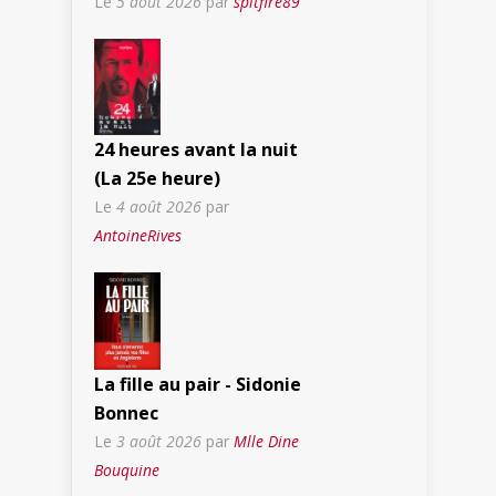
Le
5 août 2026
par
spitfire89
24 heures avant la nuit
(La 25e heure)
Le
4 août 2026
par
AntoineRives
La fille au pair - Sidonie
Bonnec
Le
3 août 2026
par
Mlle Dine
Bouquine