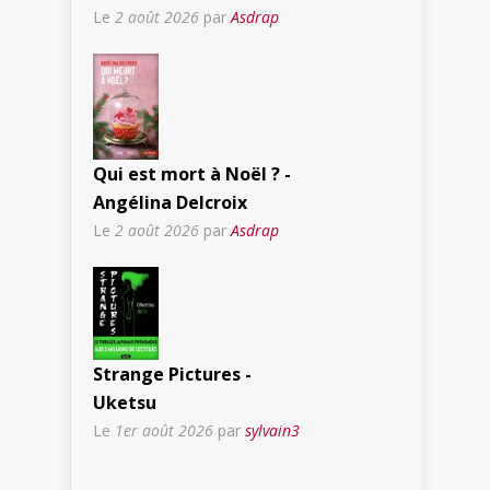
Le
2 août 2026
par
Asdrap
Qui est mort à Noël ? -
Angélina Delcroix
Le
2 août 2026
par
Asdrap
Strange Pictures -
Uketsu
Le
1er août 2026
par
sylvain3