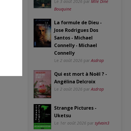
Le
3 août 2026
par
Mlle Dine
Bouquine
La formule de Dieu -
Jose Rodrigues Dos
Santos - Michael
Connelly - Michael
Connelly
Le
2 août 2026
par
Asdrap
Qui est mort à Noël ? -
Angélina Delcroix
Le
2 août 2026
par
Asdrap
Strange Pictures -
Uketsu
Le
1er août 2026
par
sylvain3