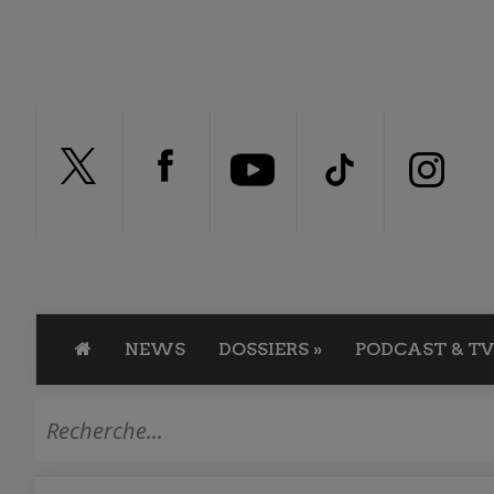
NEWS
DOSSIERS
»
PODCAST & TV