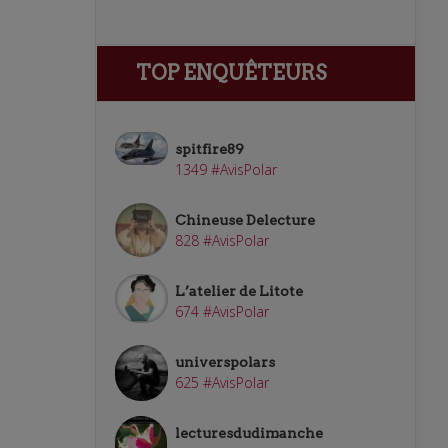
TOP ENQUÊTEURS
spitfire89
1349 #AvisPolar
Chineuse Delecture
828 #AvisPolar
L’atelier de Litote
674 #AvisPolar
universpolars
625 #AvisPolar
lecturesdudimanche