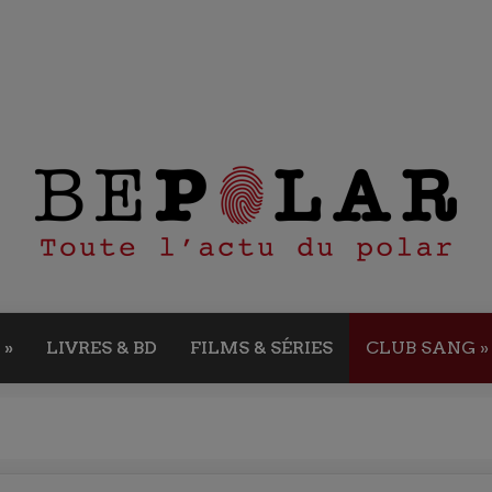
»
LIVRES & BD
FILMS & SÉRIES
CLUB SANG
»