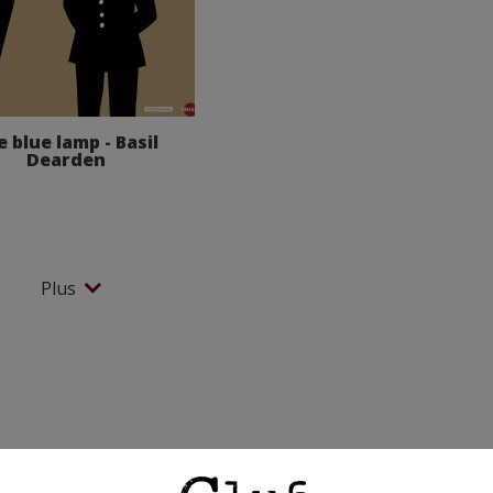
 blue lamp - Basil
Dearden
Plus