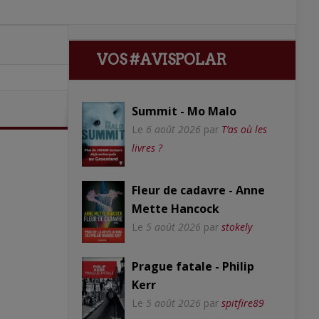
VOS #AVISPOLAR
Summit - Mo Malo
Le
6 août 2026
par
T’as où les
livres ?
Fleur de cadavre - Anne
Mette Hancock
Le
5 août 2026
par
stokely
Prague fatale - Philip
Kerr
Le
5 août 2026
par
spitfire89