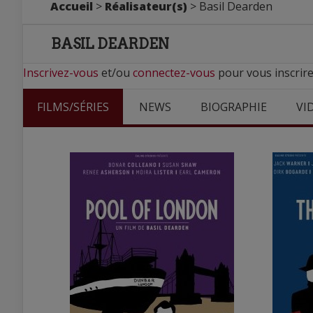
Accueil
>
Réalisateur(s)
> Basil Dearden
BASIL DEARDEN
Inscrivez-vous
et/ou
connectez-vous
pour vous inscrire
FILMS/SÉRIES
NEWS
BIOGRAPHIE
VI