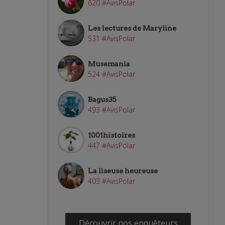
620 #AvisPolar
Les lectures de Maryline
531 #AvisPolar
Musemania
524 #AvisPolar
Bagus35
493 #AvisPolar
1001histoires
447 #AvisPolar
La liseuse heureuse
403 #AvisPolar
Découvrir nos enquêteurs