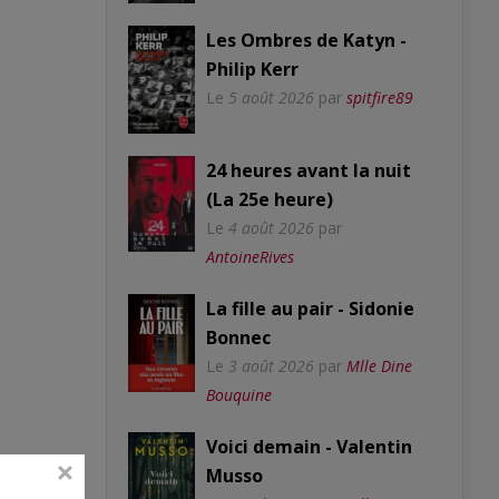
Les Ombres de Katyn -
Philip Kerr
Le
5 août 2026
par
spitfire89
24 heures avant la nuit
(La 25e heure)
Le
4 août 2026
par
AntoineRives
La fille au pair - Sidonie
Bonnec
Le
3 août 2026
par
Mlle Dine
Bouquine
Voici demain - Valentin
Musso