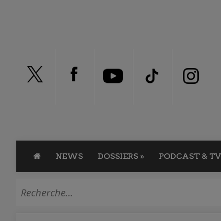
NEWS
DOSSIERS
»
PODCAST & TV