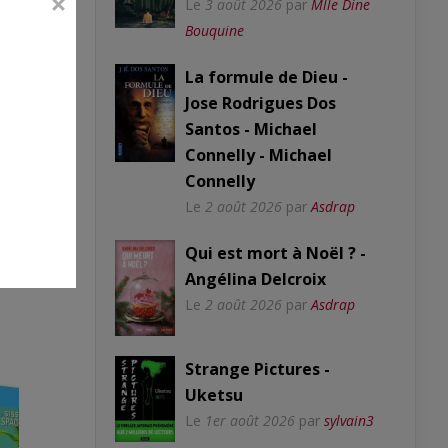
Le
3 août 2026
par
Mlle Dine
Bouquine
La formule de Dieu -
Jose Rodrigues Dos
Santos - Michael
Connelly - Michael
Connelly
Le
2 août 2026
par
Asdrap
Qui est mort à Noël ? -
Angélina Delcroix
Le
2 août 2026
par
Asdrap
Strange Pictures -
Uketsu
Le
1er août 2026
par
sylvain3