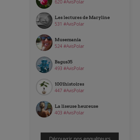
620 #AvisPolar
Les lectures de Maryline
531 #AvisPolar
Musemania
524 #AvisPolar
Bagus35
493 #AvisPolar
1001histoires
447 #AvisPolar
La liseuse heureuse
403 #AvisPolar
Découvrir nos enquêteurs