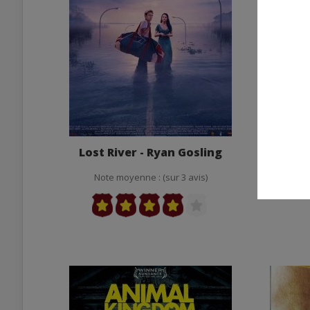
Lost River - Ryan Gosling
Can
A
Note moyenne : (sur 3 avis)