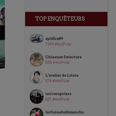
TOP ENQUÊTEURS
spitfire89
1349 #AvisPolar
Chineuse Delecture
828 #AvisPolar
L’atelier de Litote
674 #AvisPolar
universpolars
625 #AvisPolar
lecturesdudimanche