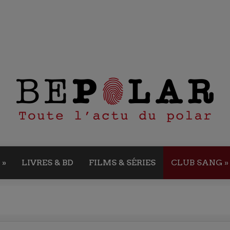
»
LIVRES & BD
FILMS & SÉRIES
CLUB SANG
»