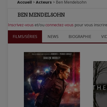
Accueil
>
Acteurs
> Ben Mendelsohn
BEN MENDELSOHN
Inscrivez-vous
et/ou
connectez-vous
pour vous inscrir
FILMS/SÉRIES
NEWS
BIOGRAPHIE
VI