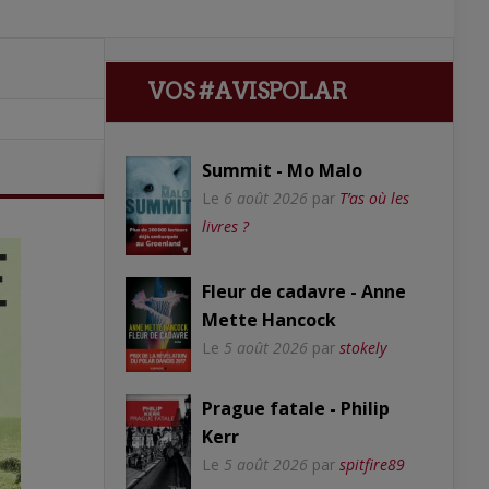
VOS #AVISPOLAR
Summit - Mo Malo
Le
6 août 2026
par
T’as où les
livres ?
Fleur de cadavre - Anne
Mette Hancock
Le
5 août 2026
par
stokely
Prague fatale - Philip
Kerr
Le
5 août 2026
par
spitfire89