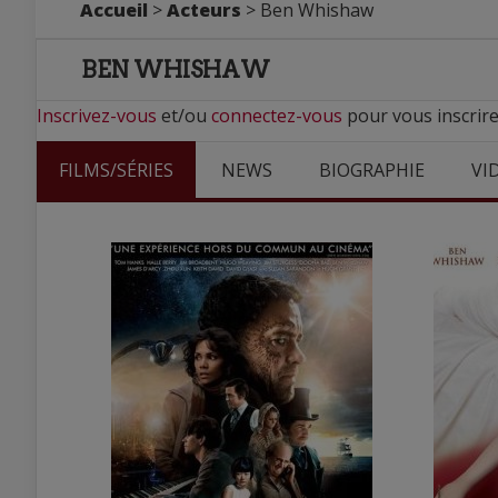
Accueil
>
Acteurs
> Ben Whishaw
BEN WHISHAW
Inscrivez-vous
et/ou
connectez-vous
pour vous inscrir
FILMS/SÉRIES
NEWS
BIOGRAPHIE
VI