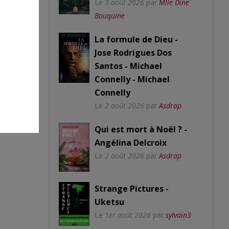
Le
3 août 2026
par
Mlle Dine
Bouquine
La formule de Dieu -
Jose Rodrigues Dos
Santos - Michael
Connelly - Michael
Connelly
Le
2 août 2026
par
Asdrap
Qui est mort à Noël ? -
Angélina Delcroix
Le
2 août 2026
par
Asdrap
Strange Pictures -
Uketsu
Le
1er août 2026
par
sylvain3