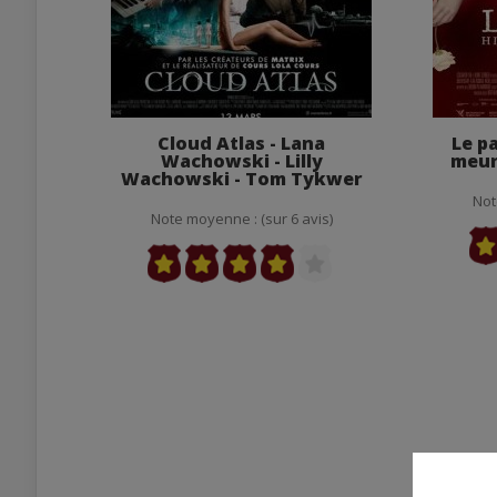
Cloud Atlas - Lana
Le p
Wachowski - Lilly
meur
Wachowski - Tom Tykwer
Not
Note moyenne : (sur 6 avis)