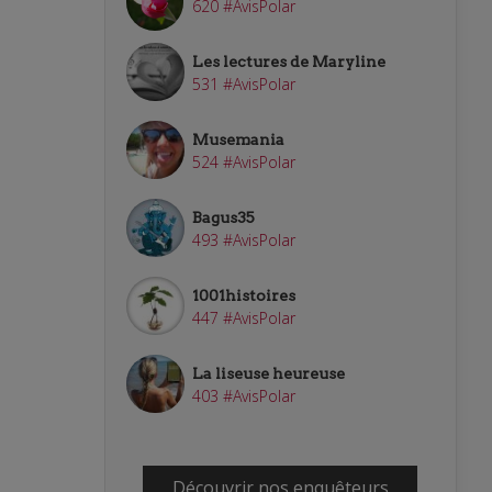
620 #AvisPolar
Les lectures de Maryline
531 #AvisPolar
Musemania
524 #AvisPolar
Bagus35
493 #AvisPolar
1001histoires
447 #AvisPolar
La liseuse heureuse
403 #AvisPolar
Découvrir nos enquêteurs