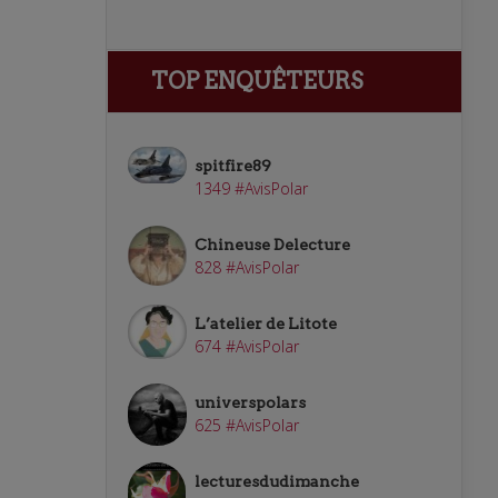
TOP ENQUÊTEURS
spitfire89
1349 #AvisPolar
Chineuse Delecture
828 #AvisPolar
L’atelier de Litote
674 #AvisPolar
universpolars
625 #AvisPolar
lecturesdudimanche