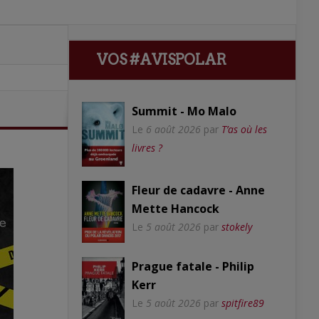
VOS #AVISPOLAR
Summit - Mo Malo
Le
6 août 2026
par
T’as où les
livres ?
Fleur de cadavre - Anne
Mette Hancock
Le
5 août 2026
par
stokely
Prague fatale - Philip
Kerr
Le
5 août 2026
par
spitfire89