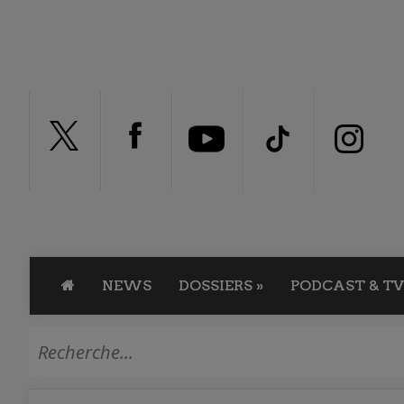
NEWS
DOSSIERS
»
PODCAST & TV