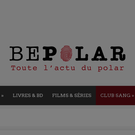
»
LIVRES & BD
FILMS & SÉRIES
CLUB SANG
»