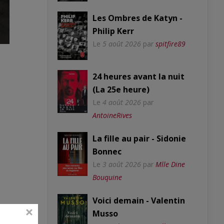
Les Ombres de Katyn -
Philip Kerr
Le
5 août 2026
par
spitfire89
24 heures avant la nuit
(La 25e heure)
Le
4 août 2026
par
AntoineRives
La fille au pair - Sidonie
Bonnec
Le
3 août 2026
par
Mlle Dine
Bouquine
Voici demain - Valentin
Musso