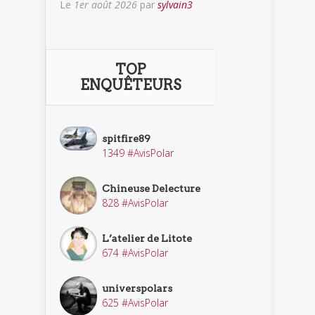
Le
1er août 2026
par
sylvain3
TOP
ENQUÊTEURS
spitfire89
1349 #AvisPolar
Chineuse Delecture
828 #AvisPolar
L’atelier de Litote
674 #AvisPolar
universpolars
625 #AvisPolar