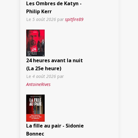
Les Ombres de Katyn -
Philip Kerr
Le
5 août 2026
par
spitfire89
24 heures avant la nuit
(La 25e heure)
Le
4 août 2026
par
AntoineRives
La fille au pair - Sidonie
Bonnec