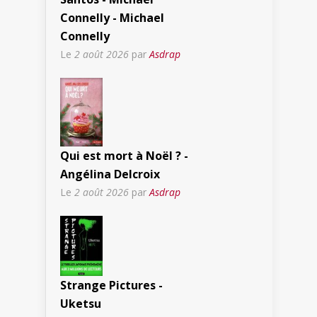
Connelly - Michael
Connelly
Le
2 août 2026
par
Asdrap
Qui est mort à Noël ? -
Angélina Delcroix
Le
2 août 2026
par
Asdrap
Strange Pictures -
Uketsu