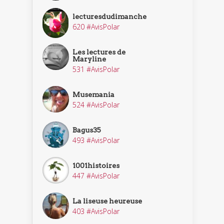
lecturesdudimanche
620 #AvisPolar
Les lectures de
Maryline
531 #AvisPolar
Musemania
524 #AvisPolar
Bagus35
493 #AvisPolar
1001histoires
447 #AvisPolar
La liseuse heureuse
403 #AvisPolar