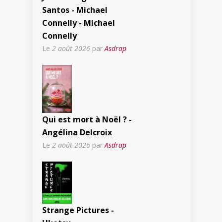
Santos - Michael
Connelly - Michael
Connelly
Le
2 août 2026
par
Asdrap
Qui est mort à Noël ? -
Angélina Delcroix
Le
2 août 2026
par
Asdrap
Strange Pictures -