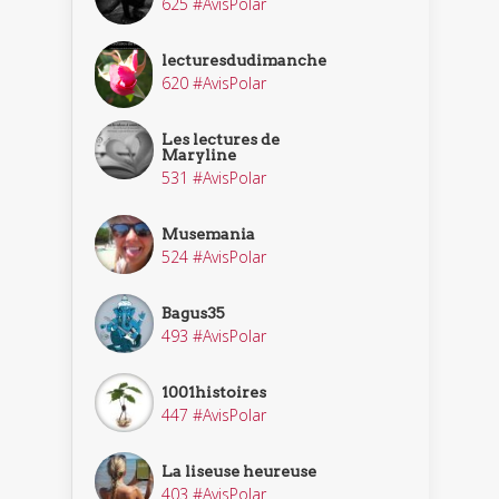
625 #AvisPolar
lecturesdudimanche
620 #AvisPolar
Les lectures de
Maryline
531 #AvisPolar
Musemania
524 #AvisPolar
Bagus35
493 #AvisPolar
1001histoires
447 #AvisPolar
La liseuse heureuse
403 #AvisPolar