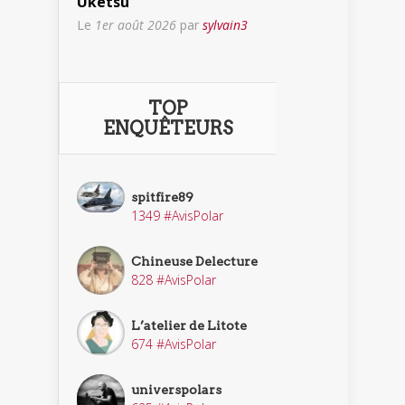
Uketsu
Le
1er août 2026
par
sylvain3
TOP
ENQUÊTEURS
spitfire89
1349 #AvisPolar
Chineuse Delecture
828 #AvisPolar
L’atelier de Litote
674 #AvisPolar
universpolars