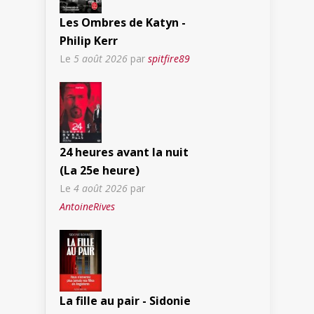
Les Ombres de Katyn -
Philip Kerr
Le
5 août 2026
par
spitfire89
24 heures avant la nuit
(La 25e heure)
Le
4 août 2026
par
AntoineRives
La fille au pair - Sidonie