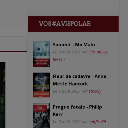
VOS #AVISPOLAR
Summit - Mo Malo
Le
6 août 2026
par
T’as où les
livres ?
Fleur de cadavre - Anne
Mette Hancock
Le
5 août 2026
par
stokely
Prague fatale - Philip
Kerr
Le
5 août 2026
par
spitfire89