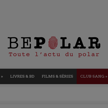
»
LIVRES & BD
FILMS & SÉRIES
CLUB SANG
»