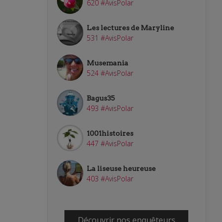
620 #AvisPolar
Les lectures de Maryline
531 #AvisPolar
Musemania
524 #AvisPolar
Bagus35
493 #AvisPolar
1001histoires
447 #AvisPolar
La liseuse heureuse
403 #AvisPolar
Découvrir nos enquêteurs