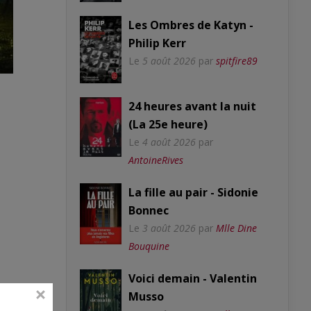
Les Ombres de Katyn -
Philip Kerr
Le
5 août 2026
par
spitfire89
24 heures avant la nuit
(La 25e heure)
Le
4 août 2026
par
AntoineRives
La fille au pair - Sidonie
Bonnec
Le
3 août 2026
par
Mlle Dine
Bouquine
Voici demain - Valentin
Musso