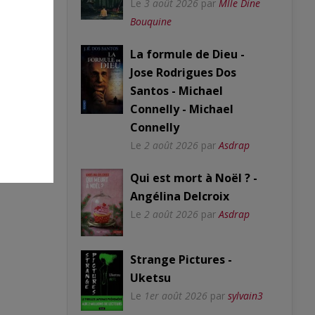
Le
3 août 2026
par
Mlle Dine
Bouquine
La formule de Dieu -
Jose Rodrigues Dos
Santos - Michael
Connelly - Michael
Connelly
Le
2 août 2026
par
Asdrap
Qui est mort à Noël ? -
Angélina Delcroix
Le
2 août 2026
par
Asdrap
Strange Pictures -
Uketsu
Le
1er août 2026
par
sylvain3