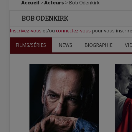
Accueil
>
Acteurs
> Bob Odenkirk
BOB ODENKIRK
Inscrivez-vous
et/ou
connectez-vous
pour vous inscrire
FILMS/SÉRIES
NEWS
BIOGRAPHIE
VI