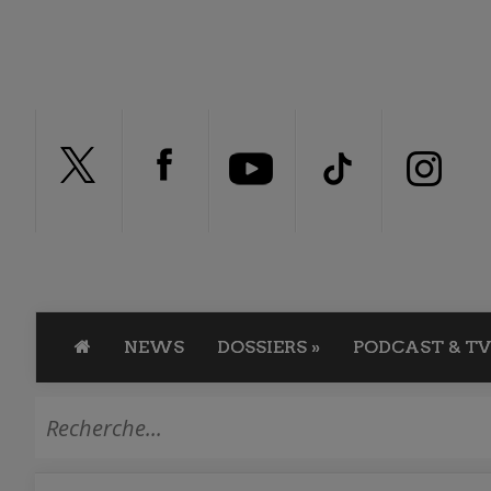
NEWS
DOSSIERS
»
PODCAST & TV