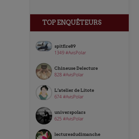
TOP ENQUÊTEURS
spitfire89
1349 #AvisPolar
Chineuse Delecture
828 #AvisPolar
L’atelier de Litote
674 #AvisPolar
universpolars
625 #AvisPolar
lecturesdudimanche