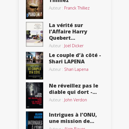
Thilliez
Auteur :
Franck Thilliez
La vérité sur
l’Affaire Harry
Quebert...
Auteur :
Joël Dicker
Le couple d’à côté -
Shari LAPENA
Auteur :
Shari Lapena
Ne réveillez pas le
diable qui dort -...
Auteur :
John Verdon
Intrigues à l’ONU,
une mission de...
Auteur :
Alain Bauer