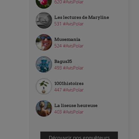
620 #AvisPolar
Les lectures de Maryline
531 #AvisPolar
Musemania
524 #AvisPolar
Bagus35
493 #AvisPolar
1001histoires
447 #AvisPolar
La liseuse heureuse
403 #AvisPolar
Découvrir nos enquêteurs