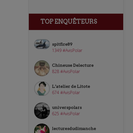
TOP ENQUÊTEURS
spitfire89
1349 #AvisPolar
Chineuse Delecture
828 #AvisPolar
L’atelier de Litote
674 #AvisPolar
universpolars
625 #AvisPolar
lecturesdudimanche