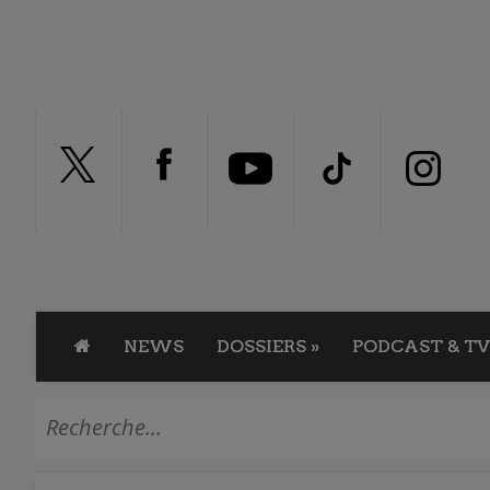
NEWS
DOSSIERS
»
PODCAST & TV