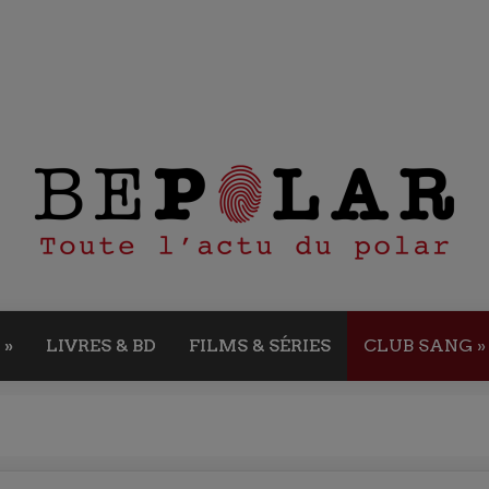
»
LIVRES & BD
FILMS & SÉRIES
CLUB SANG
»