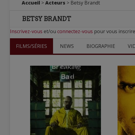
Accueil
>
Acteurs
> Betsy Brandt
BETSY BRANDT
Inscrivez-vous
et/ou
connectez-vous
pour vous inscrire
FILMS/SÉRIES
NEWS
BIOGRAPHIE
VI