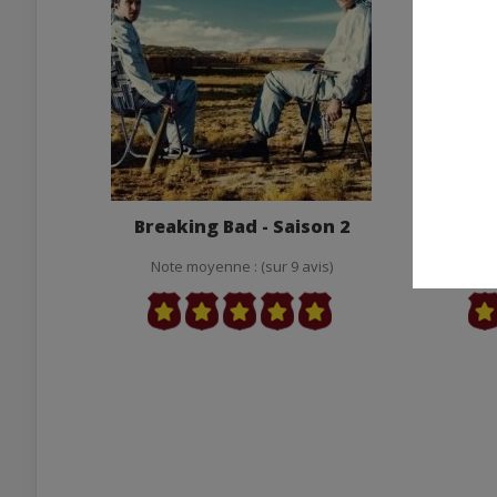
Breaking Bad - Saison 2
Brea
Note moyenne : (sur 9 avis)
Note