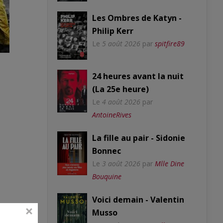
Les Ombres de Katyn -
Philip Kerr
Le
5 août 2026
par
spitfire89
24 heures avant la nuit
(La 25e heure)
Le
4 août 2026
par
AntoineRives
La fille au pair - Sidonie
Bonnec
Le
3 août 2026
par
Mlle Dine
Bouquine
Voici demain - Valentin
Musso