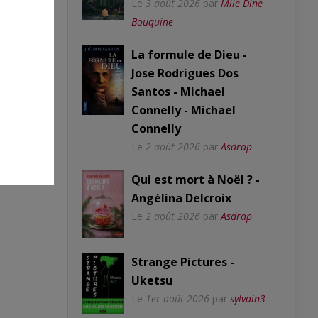
Le
3 août 2026
par
Mlle Dine
Bouquine
La formule de Dieu -
Jose Rodrigues Dos
Santos - Michael
Connelly - Michael
Connelly
Le
2 août 2026
par
Asdrap
Qui est mort à Noël ? -
Angélina Delcroix
Le
2 août 2026
par
Asdrap
Strange Pictures -
Uketsu
Le
1er août 2026
par
sylvain3