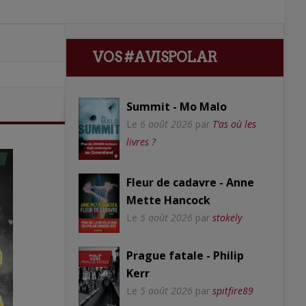
VOS #AVISPOLAR
Summit - Mo Malo
Le
6 août 2026
par
T’as où les
livres ?
Fleur de cadavre - Anne
Mette Hancock
Le
5 août 2026
par
stokely
Prague fatale - Philip
Kerr
Le
5 août 2026
par
spitfire89