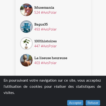
Musemania
524 #AvisPolar
Bagus35
493 #AvisPolar
1001histoires
447 #AvisPolar
La liseuse heureuse
403 #AvisPolar
En poursuivant votre navigation sur ce site, vous acceptez
Découvrir nos enquêteurs
l’utilisation de cookies pour réaliser des statistiques de
visites.
Accepter
Refuser