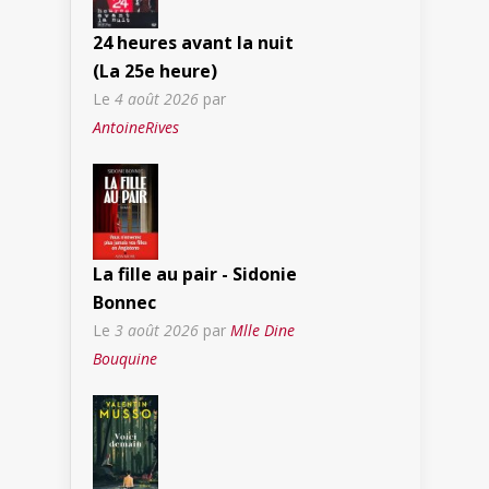
24 heures avant la nuit
(La 25e heure)
Le
4 août 2026
par
AntoineRives
La fille au pair - Sidonie
Bonnec
Le
3 août 2026
par
Mlle Dine
Bouquine