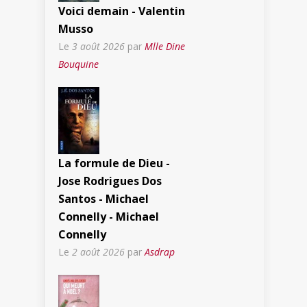
Voici demain - Valentin
Musso
Le
3 août 2026
par
Mlle Dine
Bouquine
La formule de Dieu -
Jose Rodrigues Dos
Santos - Michael
Connelly - Michael
Connelly
Le
2 août 2026
par
Asdrap