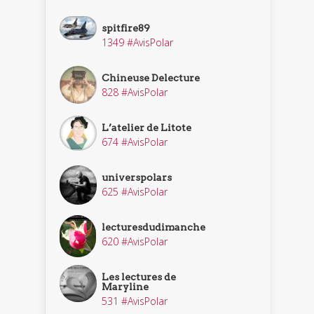
spitfire89
1349 #AvisPolar
Chineuse Delecture
828 #AvisPolar
L’atelier de Litote
674 #AvisPolar
universpolars
625 #AvisPolar
lecturesdudimanche
620 #AvisPolar
Les lectures de
Maryline
531 #AvisPolar