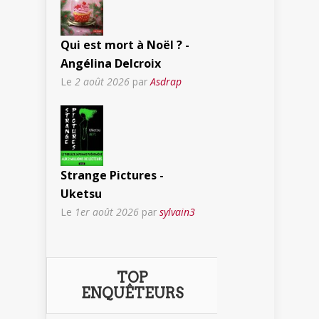
Qui est mort à Noël ? -
Angélina Delcroix
Le
2 août 2026
par
Asdrap
Strange Pictures -
Uketsu
Le
1er août 2026
par
sylvain3
TOP
ENQUÊTEURS