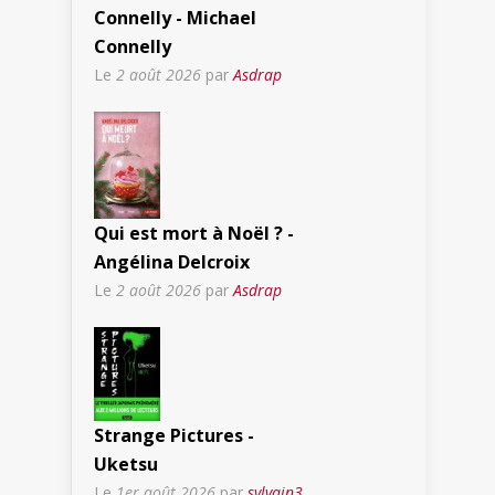
Connelly - Michael
Connelly
Le
2 août 2026
par
Asdrap
Qui est mort à Noël ? -
Angélina Delcroix
Le
2 août 2026
par
Asdrap
Strange Pictures -
Uketsu
Le
1er août 2026
par
sylvain3