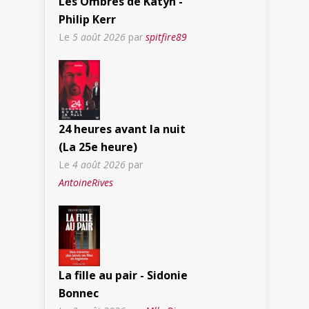
Les Ombres de Katyn -
Philip Kerr
Le
5 août 2026
par
spitfire89
24 heures avant la nuit
(La 25e heure)
Le
4 août 2026
par
AntoineRives
La fille au pair - Sidonie
Bonnec