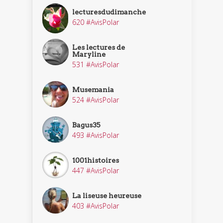
lecturesdudimanche
620 #AvisPolar
Les lectures de
Maryline
531 #AvisPolar
Musemania
524 #AvisPolar
Bagus35
493 #AvisPolar
1001histoires
447 #AvisPolar
La liseuse heureuse
403 #AvisPolar