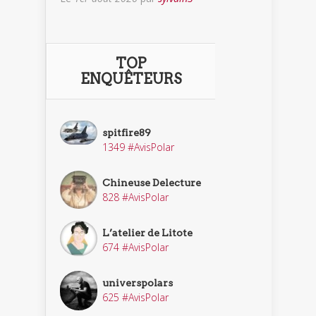
TOP
ENQUÊTEURS
spitfire89
1349 #AvisPolar
Chineuse Delecture
828 #AvisPolar
L’atelier de Litote
674 #AvisPolar
universpolars
625 #AvisPolar