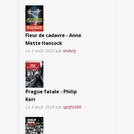
Fleur de cadavre - Anne
Mette Hancock
Le
5 août 2026
par
stokely
Prague fatale - Philip
Kerr
Le
5 août 2026
par
spitfire89