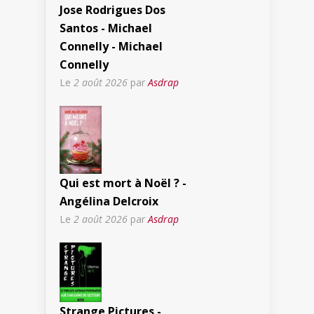
Jose Rodrigues Dos
Santos - Michael
Connelly - Michael
Connelly
Le
2 août 2026
par
Asdrap
Qui est mort à Noël ? -
Angélina Delcroix
Le
2 août 2026
par
Asdrap
Strange Pictures -