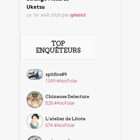
Uketsu
Le
1er août 2026
par
sylvain3
TOP
ENQUÊTEURS
spitfire89
1349 #AvisPolar
Chineuse Delecture
828 #AvisPolar
L’atelier de Litote
674 #AvisPolar