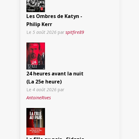
Les Ombres de Katyn -
Philip Kerr
Le
5 août 2026
par
spitfire89
24 heures avant la nuit
(La 25e heure)
Le
4 août 2026
par
AntoineRives