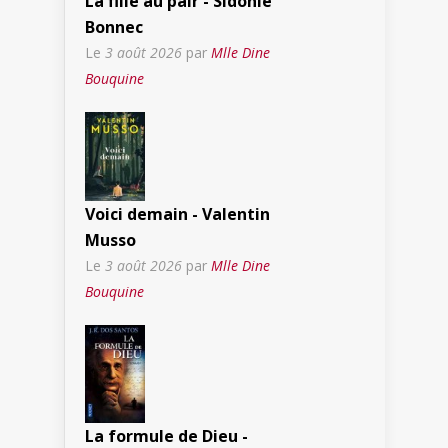
La fille au pair - Sidonie
Bonnec
Le
3 août 2026
par
Mlle Dine
Bouquine
Voici demain - Valentin
Musso
Le
3 août 2026
par
Mlle Dine
Bouquine
La formule de Dieu -