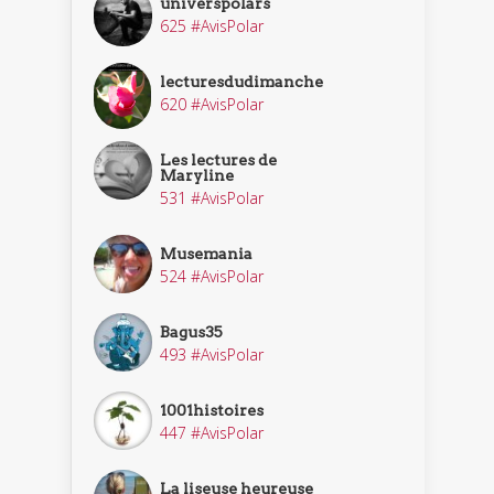
universpolars
625 #AvisPolar
lecturesdudimanche
620 #AvisPolar
Les lectures de
Maryline
531 #AvisPolar
Musemania
524 #AvisPolar
Bagus35
493 #AvisPolar
1001histoires
447 #AvisPolar
La liseuse heureuse