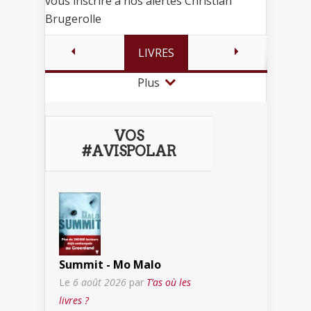
vous inscrire à nos alertes Christian
Brugerolle
LIVRES
Plus
VOS
#AVISPOLAR
Summit - Mo Malo
Le
6 août 2026
par
T’as où les
livres ?