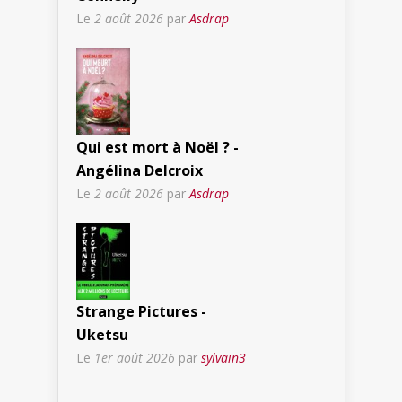
Le
2 août 2026
par
Asdrap
Qui est mort à Noël ? -
Angélina Delcroix
Le
2 août 2026
par
Asdrap
Strange Pictures -
Uketsu
Le
1er août 2026
par
sylvain3