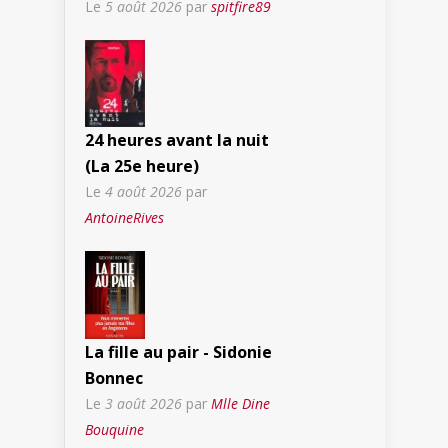
Le
5 août 2026
par
spitfire89
24 heures avant la nuit
(La 25e heure)
Le
4 août 2026
par
AntoineRives
La fille au pair - Sidonie
Bonnec
Le
3 août 2026
par
Mlle Dine
Bouquine