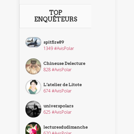
TOP
ENQUÊTEURS
spitfire89
1349 #AvisPolar
Chineuse Delecture
828 #AvisPolar
L’atelier de Litote
674 #AvisPolar
universpolars
625 #AvisPolar
lecturesdudimanche
620 #AvisPolar