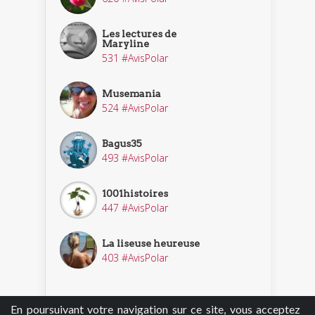
Les lectures de
Maryline
531 #AvisPolar
Musemania
524 #AvisPolar
Bagus35
493 #AvisPolar
1001histoires
447 #AvisPolar
La liseuse heureuse
403 #AvisPolar
En poursuivant votre navigation sur ce site, vous acceptez