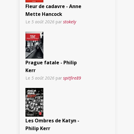
Fleur de cadavre - Anne
Mette Hancock
Le
5 août 2026
par
stokely
Prague fatale - Philip
Kerr
Le
5 août 2026
par
spitfire89
Les Ombres de Katyn -
Philip Kerr