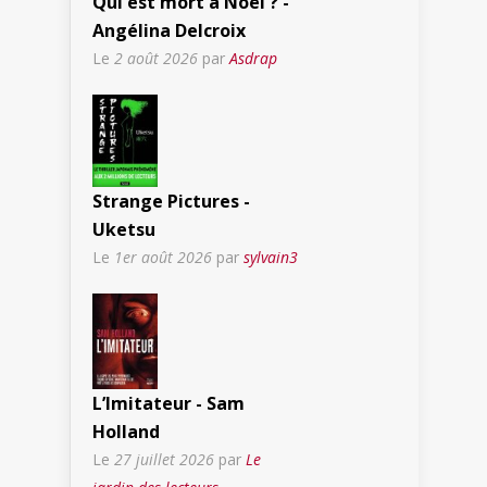
Qui est mort à Noël ? -
Angélina Delcroix
Le
2 août 2026
par
Asdrap
Strange Pictures -
Uketsu
Le
1er août 2026
par
sylvain3
L’Imitateur - Sam
Holland
Le
27 juillet 2026
par
Le