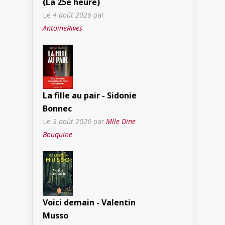
(La 25e heure)
Le
4 août 2026
par
AntoineRives
La fille au pair - Sidonie
Bonnec
Le
3 août 2026
par
Mlle Dine
Bouquine
Voici demain - Valentin
Musso