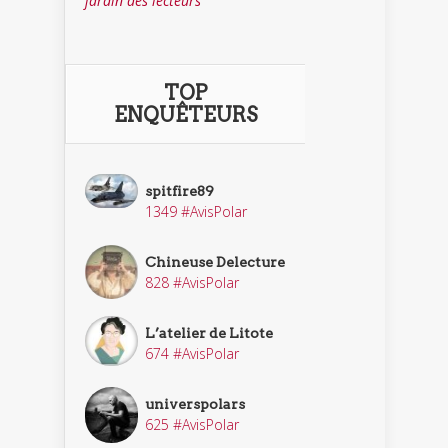
jardin des lecteurs
TOP
ENQUÊTEURS
spitfire89
1349 #AvisPolar
Chineuse Delecture
828 #AvisPolar
L’atelier de Litote
674 #AvisPolar
universpolars
625 #AvisPolar