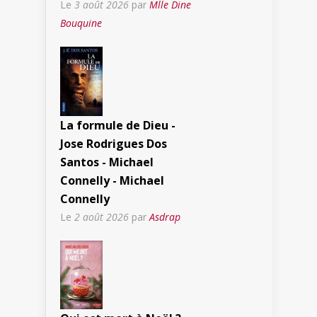
Le
3 août 2026
par
Mlle Dine
Bouquine
La formule de Dieu -
Jose Rodrigues Dos
Santos - Michael
Connelly - Michael
Connelly
Le
2 août 2026
par
Asdrap