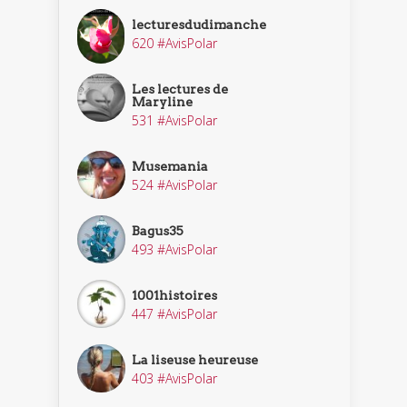
lecturesdudimanche
620 #AvisPolar
Les lectures de
Maryline
531 #AvisPolar
Musemania
524 #AvisPolar
Bagus35
493 #AvisPolar
1001histoires
447 #AvisPolar
La liseuse heureuse
403 #AvisPolar