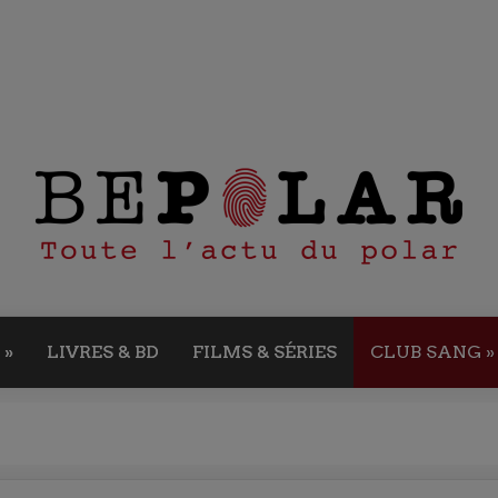
»
LIVRES & BD
FILMS & SÉRIES
CLUB SANG
»