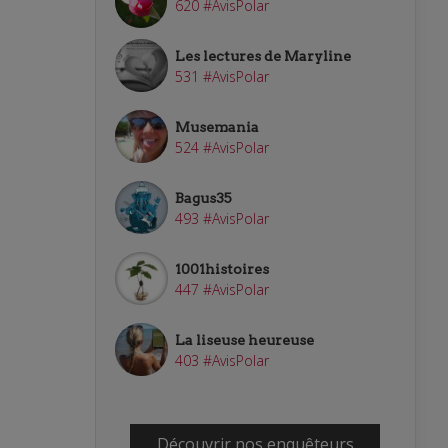
620 #AvisPolar
Les lectures de Maryline
531 #AvisPolar
Musemania
524 #AvisPolar
Bagus35
493 #AvisPolar
1001histoires
447 #AvisPolar
La liseuse heureuse
403 #AvisPolar
Découvrir nos enquêteurs