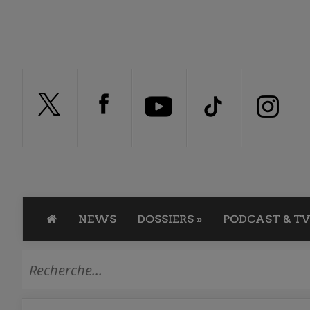
NEWS
DOSSIERS
»
PODCAST & TV