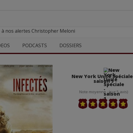
 à nos alertes Christopher Meloni
DEOS
PODCASTS
DOSSIERS
New York Unité Spéciale
saison 1
Note moyenne : (sur 5 avis)