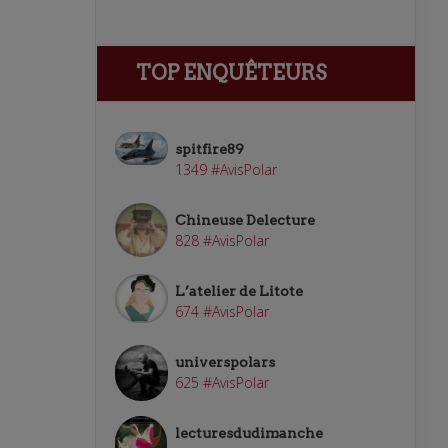
TOP ENQUÊTEURS
spitfire89
1349 #AvisPolar
Chineuse Delecture
828 #AvisPolar
L’atelier de Litote
674 #AvisPolar
universpolars
625 #AvisPolar
lecturesdudimanche