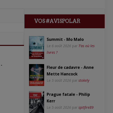
VOS #AVISPOLAR
Summit - Mo Malo
Le
6 août 2026
par
T’as où les
livres ?
 -
Fleur de cadavre - Anne
Mette Hancock
Le
5 août 2026
par
stokely
Prague fatale - Philip
Kerr
Le
5 août 2026
par
spitfire89