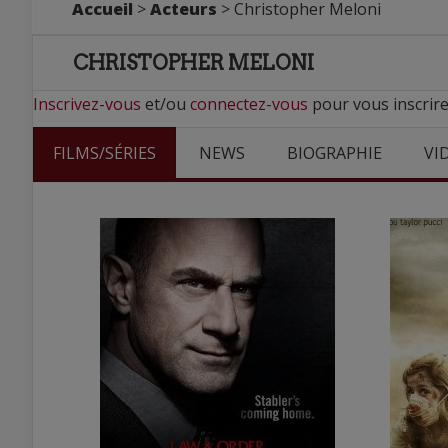
Accueil
>
Acteurs
> Christopher Meloni
CHRISTOPHER MELONI
Inscrivez-vous
et/ou
connectez-vous
pour vous inscrire
FILMS/SÉRIES
NEWS
BIOGRAPHIE
VI