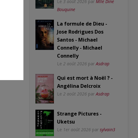
Le
3 août 2026
par
Mlle Dine
Bouquine
La formule de Dieu -
Jose Rodrigues Dos
Santos - Michael
Connelly - Michael
Connelly
Le
2 août 2026
par
Asdrap
Qui est mort à Noël ? -
Angélina Delcroix
Le
2 août 2026
par
Asdrap
Strange Pictures -
Uketsu
Le
1er août 2026
par
sylvain3