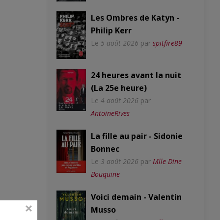
Les Ombres de Katyn -
Philip Kerr
Le
5 août 2026
par
spitfire89
24 heures avant la nuit
(La 25e heure)
Le
4 août 2026
par
AntoineRives
La fille au pair - Sidonie
Bonnec
Le
3 août 2026
par
Mlle Dine
Bouquine
Voici demain - Valentin
Musso