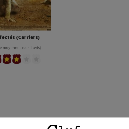
fectés (Carriers)
e moyenne : (sur 1 avis)