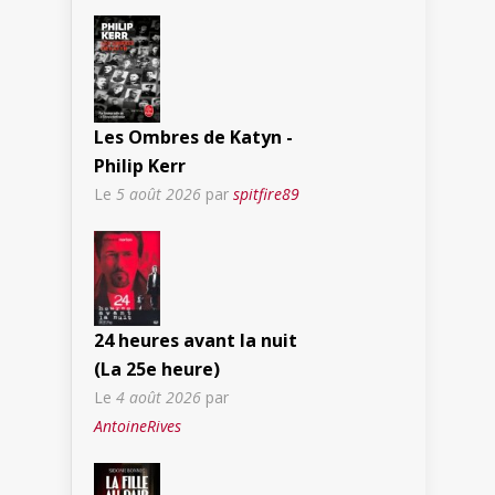
Les Ombres de Katyn -
Philip Kerr
Le
5 août 2026
par
spitfire89
24 heures avant la nuit
(La 25e heure)
Le
4 août 2026
par
AntoineRives