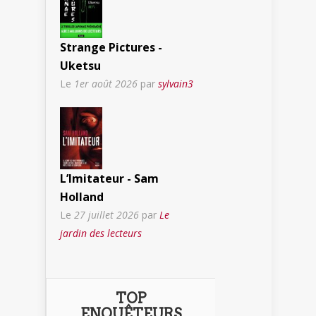
Strange Pictures -
Uketsu
Le
1er août 2026
par
sylvain3
L’Imitateur - Sam
Holland
Le
27 juillet 2026
par
Le
jardin des lecteurs
TOP
ENQUÊTEURS