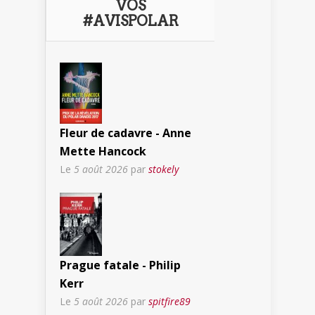
VOS
#AVISPOLAR
Fleur de cadavre - Anne
Mette Hancock
Le
5 août 2026
par
stokely
Prague fatale - Philip
Kerr
Le
5 août 2026
par
spitfire89