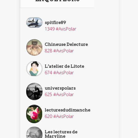
spitfire89
1349 #AvisPolar
Chineuse Delecture
828 #AvisPolar
L’atelier de Litote
674 #AvisPolar
universpolars
625 #AvisPolar
lecturesdudimanche
620 #AvisPolar
Les lectures de
Maryline