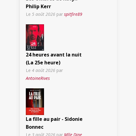
Philip Kerr
Le
5 août 2026
par
spitfire89
24 heures avant la nuit
(La 25e heure)
Le
4 août 2026
par
AntoineRives
La fille au pair - Sidonie
Bonnec
Le
3 août 2026
par
Mlle Dine