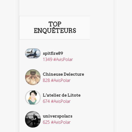
TOP
ENQUÊTEURS
spitfire89
1349 #AvisPolar
Chineuse Delecture
828 #AvisPolar
L’atelier de Litote
674 #AvisPolar
universpolars
625 #AvisPolar