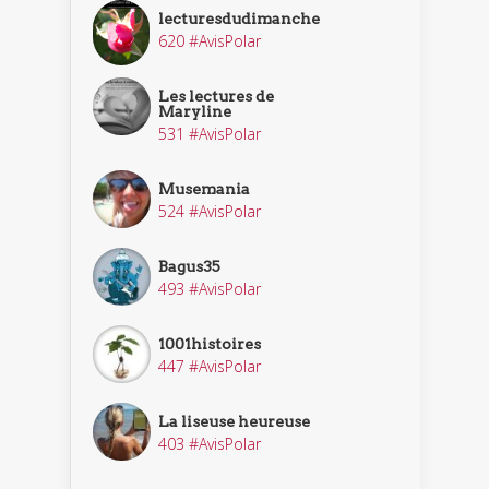
lecturesdudimanche
620 #AvisPolar
Les lectures de
Maryline
531 #AvisPolar
Musemania
524 #AvisPolar
Bagus35
493 #AvisPolar
1001histoires
447 #AvisPolar
La liseuse heureuse
403 #AvisPolar