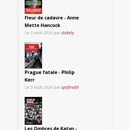
Fleur de cadavre - Anne
Mette Hancock
Le
5 août 2026
par
stokely
Prague fatale - Philip
Kerr
Le
5 août 2026
par
spitfire89
Les Ombres de Katyn -