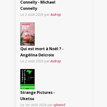
Connelly - Michael
Connelly
Le
2 août 2026
par
Asdrap
Qui est mort à Noël ? -
Angélina Delcroix
Le
2 août 2026
par
Asdrap
Strange Pictures -
Uketsu
Le
1er août 2026
par
sylvain3