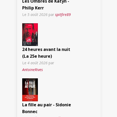
Les Ombres de Katyn -
Philip Kerr
Le
5 août 2026
par
spitfire89
24 heures avant la nuit
(La 25e heure)
Le
4 août 2026
par
AntoineRives
La fille au pair - Sidonie
Bonnec