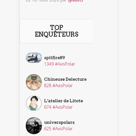
TOP
ENQUÊTEURS
spitfire89
1349 #AvisPolar
Chineuse Delecture
828 #AvisPolar
L’atelier de Litote
674 #AvisPolar
universpolars
625 #AvisPolar