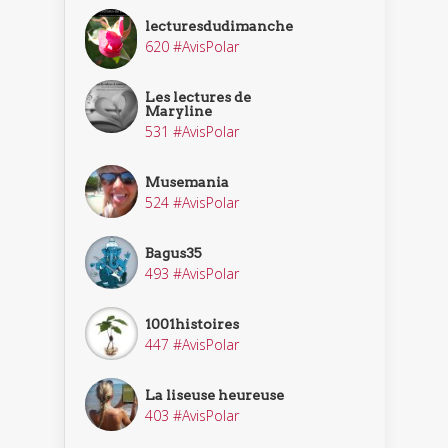
lecturesdudimanche
620 #AvisPolar
Les lectures de
Maryline
531 #AvisPolar
Musemania
524 #AvisPolar
Bagus35
493 #AvisPolar
1001histoires
447 #AvisPolar
La liseuse heureuse
403 #AvisPolar