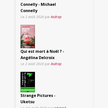
Connelly - Michael
Connelly
Le
2 août 2026
par
Asdrap
Qui est mort à Noël ? -
Angélina Delcroix
Le
2 août 2026
par
Asdrap
Strange Pictures -
Uketsu
Le
1er août 2026
par
sylvain3