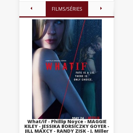
FILMS/SÉRIES
What/if - Phillip Noyce - MAGGIE
KILEY - JESSIKA BORSICZKY GOYER -
JILL MAXCY - RANDY ZISK - J. Miller