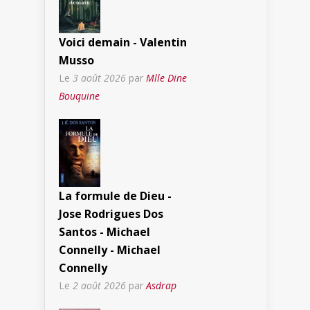
Voici demain - Valentin
Musso
Le
3 août 2026
par
Mlle Dine
Bouquine
La formule de Dieu -
Jose Rodrigues Dos
Santos - Michael
Connelly - Michael
Connelly
Le
2 août 2026
par
Asdrap