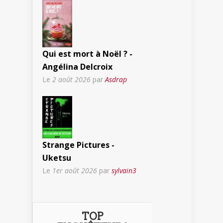
Qui est mort à Noël ? -
Angélina Delcroix
Le
2 août 2026
par
Asdrap
Strange Pictures -
Uketsu
Le
1er août 2026
par
sylvain3
TOP