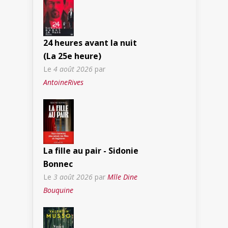
24 heures avant la nuit
(La 25e heure)
Le
4 août 2026
par
AntoineRives
La fille au pair - Sidonie
Bonnec
Le
3 août 2026
par
Mlle Dine
Bouquine