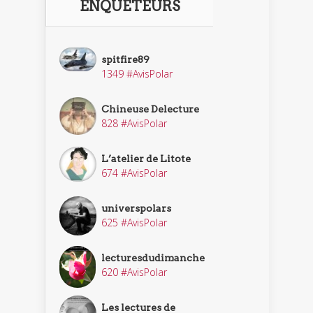
ENQUÊTEURS
spitfire89
1349 #AvisPolar
Chineuse Delecture
828 #AvisPolar
L’atelier de Litote
674 #AvisPolar
universpolars
625 #AvisPolar
lecturesdudimanche
620 #AvisPolar
Les lectures de