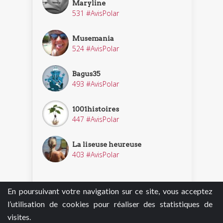
Maryline
531 #AvisPolar
Musemania
524 #AvisPolar
Bagus35
493 #AvisPolar
1001histoires
447 #AvisPolar
La liseuse heureuse
403 #AvisPolar
En poursuivant votre navigation sur ce site, vous acceptez
Découvrir nos enquêteurs
l’utilisation de cookies pour réaliser des statistiques de
visites.