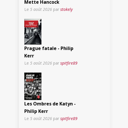
Mette Hancock
Le
5 août 2026
par
stokely
Prague fatale - Philip
Kerr
Le
5 août 2026
par
spitfire89
Les Ombres de Katyn -
Philip Kerr
Le
5 août 2026
par
spitfire89