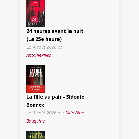
24 heures avant la nuit
(La 25e heure)
Le
4 août 2026
par
AntoineRives
La fille au pair - Sidonie
Bonnec
Le
3 août 2026
par
Mlle Dine
Bouquine