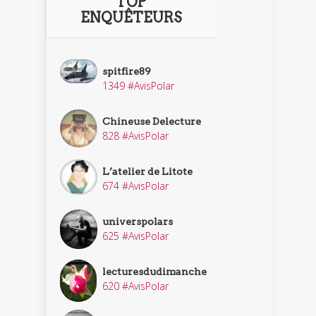
TOP
ENQUÊTEURS
spitfire89
1349 #AvisPolar
Chineuse Delecture
828 #AvisPolar
L’atelier de Litote
674 #AvisPolar
universpolars
625 #AvisPolar
lecturesdudimanche
620 #AvisPolar