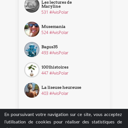
Les lectures de
Maryline
531 #AvisPolar
Musemania
524 #AvisPolar
Bagus35
493 #AvisPolar
1001histoires
447 #AvisPolar
La liseuse heureuse
403 #AvisPolar
En poursuivant votre navigation sur ce site, vous acceptez
Découvrir nos enquêteurs
l’utilisation de cookies pour réaliser des statistiques de