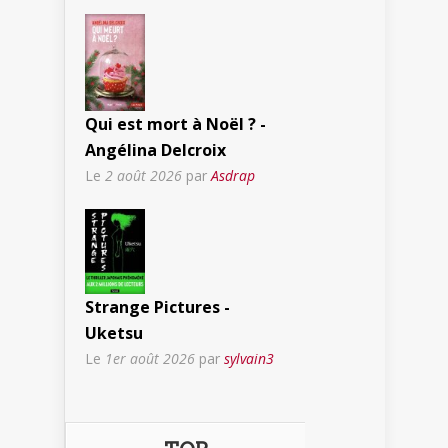
Qui est mort à Noël ? -
Angélina Delcroix
Le
2 août 2026
par
Asdrap
Strange Pictures -
Uketsu
Le
1er août 2026
par
sylvain3