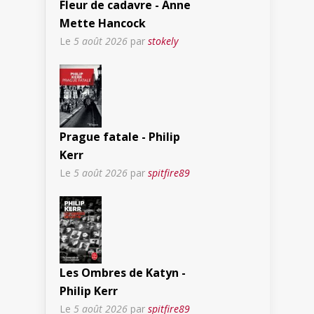
Fleur de cadavre - Anne
Mette Hancock
Le
5 août 2026
par
stokely
Prague fatale - Philip
Kerr
Le
5 août 2026
par
spitfire89
Les Ombres de Katyn -
Philip Kerr
Le
5 août 2026
par
spitfire89