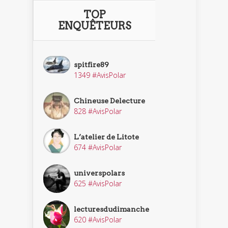
TOP
ENQUÊTEURS
spitfire89
1349 #AvisPolar
Chineuse Delecture
828 #AvisPolar
L’atelier de Litote
674 #AvisPolar
universpolars
625 #AvisPolar
lecturesdudimanche
620 #AvisPolar