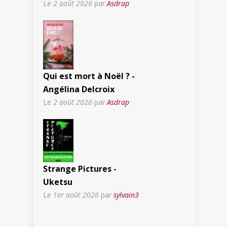
Le
2 août 2026
par
Asdrap
Qui est mort à Noël ? -
Angélina Delcroix
Le
2 août 2026
par
Asdrap
Strange Pictures -
Uketsu
Le
1er août 2026
par
sylvain3