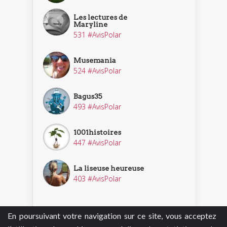
Les lectures de
Maryline
531 #AvisPolar
Musemania
524 #AvisPolar
Bagus35
493 #AvisPolar
1001histoires
447 #AvisPolar
La liseuse heureuse
403 #AvisPolar
En poursuivant votre navigation sur ce site, vous acceptez
Découvrir nos enquêteurs