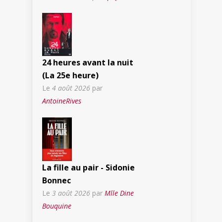
24 heures avant la nuit
(La 25e heure)
Le
4 août 2026
par
AntoineRives
La fille au pair - Sidonie
Bonnec
Le
3 août 2026
par
Mlle Dine
Bouquine