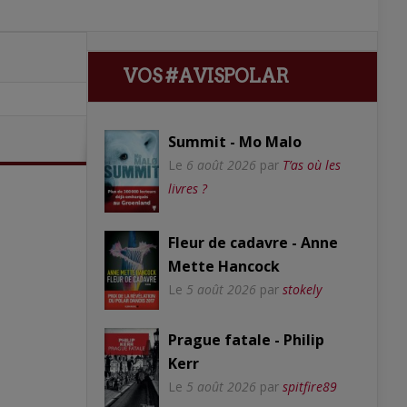
VOS #AVISPOLAR
Summit - Mo Malo
Le
6 août 2026
par
T’as où les
livres ?
Fleur de cadavre - Anne
Mette Hancock
Le
5 août 2026
par
stokely
Prague fatale - Philip
Kerr
Le
5 août 2026
par
spitfire89