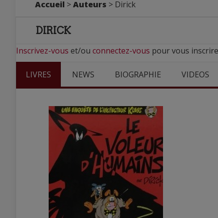
Accueil
>
Auteurs
> Dirick
DIRICK
Inscrivez-vous
et/ou
connectez-vous
pour vous inscrire
LIVRES
NEWS
BIOGRAPHIE
VIDEOS