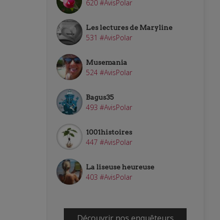
620 #AvisPolar
Les lectures de Maryline
531 #AvisPolar
Musemania
524 #AvisPolar
Bagus35
493 #AvisPolar
1001histoires
447 #AvisPolar
La liseuse heureuse
403 #AvisPolar
Découvrir nos enquêteurs