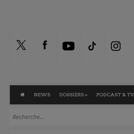
NEWS
DOSSIERS
»
PODCAST & TV