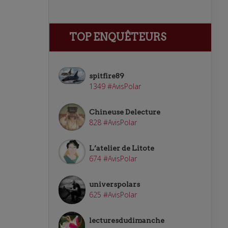
TOP ENQUÊTEURS
spitfire89
1349 #AvisPolar
Chineuse Delecture
828 #AvisPolar
L’atelier de Litote
674 #AvisPolar
universpolars
625 #AvisPolar
lecturesdudimanche