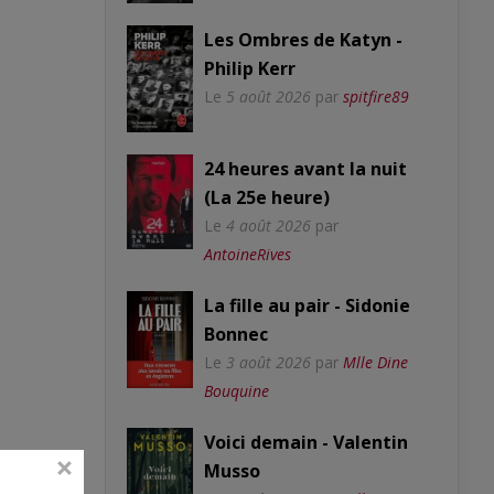
Les Ombres de Katyn -
Philip Kerr
Le
5 août 2026
par
spitfire89
24 heures avant la nuit
(La 25e heure)
Le
4 août 2026
par
AntoineRives
La fille au pair - Sidonie
Bonnec
Le
3 août 2026
par
Mlle Dine
Bouquine
Voici demain - Valentin
Musso