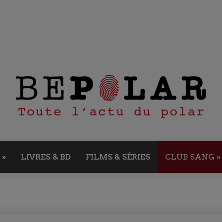
»
LIVRES & BD
FILMS & SÉRIES
CLUB SANG
»