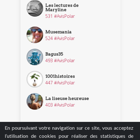
Les lectures de
Maryline
531 #AvisPolar
Musemania
524 #AvisPolar
Bagus35
493 #AvisPolar
1001histoires
447 #AvisPolar
La liseuse heureuse
403 #AvisPolar
En poursuivant votre navigation sur ce site, vous acceptez
Découvrir nos enquêteurs
l’utilisation de cookies pour réaliser des statistiques de