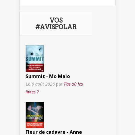
VOS
#AVISPOLAR
Summit - Mo Malo
Le
6 août 2026
par
T’as où les
livres ?
Fleur de cadavre - Anne