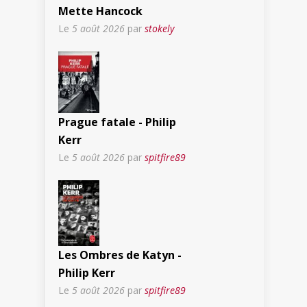
Mette Hancock
Le
5 août 2026
par
stokely
Prague fatale - Philip
Kerr
Le
5 août 2026
par
spitfire89
Les Ombres de Katyn -
Philip Kerr
Le
5 août 2026
par
spitfire89