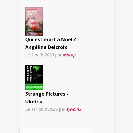
Qui est mort à Noël ? -
Angélina Delcroix
Le
2 août 2026
par
Asdrap
Strange Pictures -
Uketsu
Le
1er août 2026
par
sylvain3