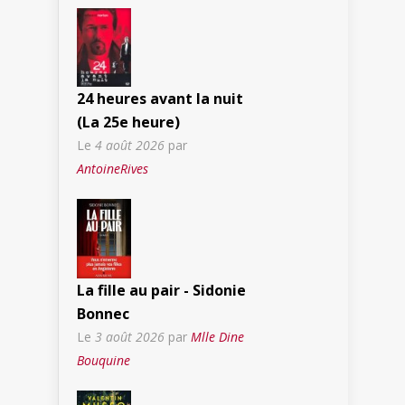
24 heures avant la nuit
(La 25e heure)
Le
4 août 2026
par
AntoineRives
La fille au pair - Sidonie
Bonnec
Le
3 août 2026
par
Mlle Dine
Bouquine