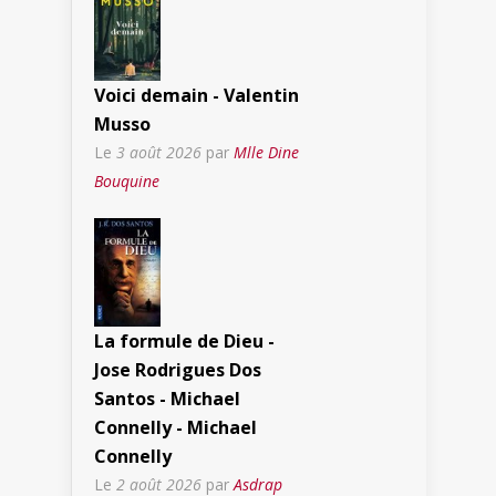
Voici demain - Valentin
Musso
Le
3 août 2026
par
Mlle Dine
Bouquine
La formule de Dieu -
Jose Rodrigues Dos
Santos - Michael
Connelly - Michael
Connelly
Le
2 août 2026
par
Asdrap