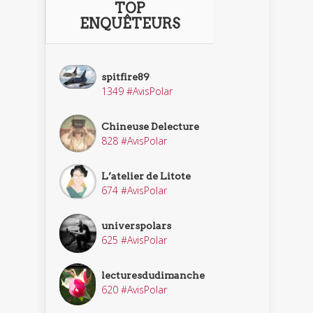
TOP
ENQUÊTEURS
spitfire89
1349 #AvisPolar
Chineuse Delecture
828 #AvisPolar
L’atelier de Litote
674 #AvisPolar
universpolars
625 #AvisPolar
lecturesdudimanche
620 #AvisPolar