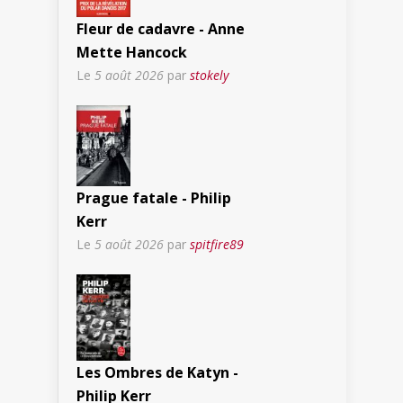
Fleur de cadavre - Anne
Mette Hancock
Le
5 août 2026
par
stokely
Prague fatale - Philip
Kerr
Le
5 août 2026
par
spitfire89
Les Ombres de Katyn -
Philip Kerr