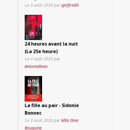
Le
5 août 2026
par
spitfire89
24 heures avant la nuit
(La 25e heure)
Le
4 août 2026
par
AntoineRives
La fille au pair - Sidonie
Bonnec
Le
3 août 2026
par
Mlle Dine
Bouquine