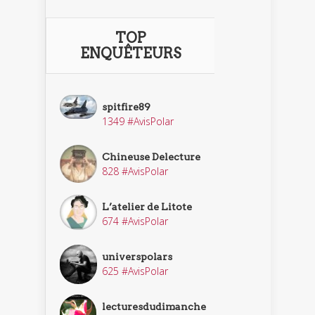
TOP
ENQUÊTEURS
spitfire89
1349 #AvisPolar
Chineuse Delecture
828 #AvisPolar
L’atelier de Litote
674 #AvisPolar
universpolars
625 #AvisPolar
lecturesdudimanche