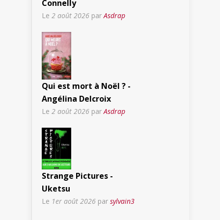
Connelly
Le
2 août 2026
par
Asdrap
Qui est mort à Noël ? -
Angélina Delcroix
Le
2 août 2026
par
Asdrap
Strange Pictures -
Uketsu
Le
1er août 2026
par
sylvain3