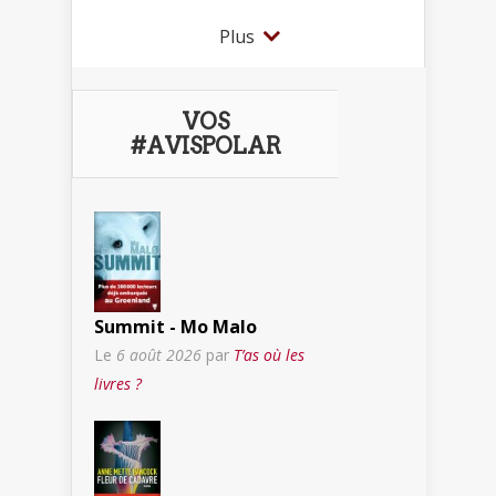
Plus
VOS
#AVISPOLAR
Summit - Mo Malo
Le
6 août 2026
par
T’as où les
livres ?