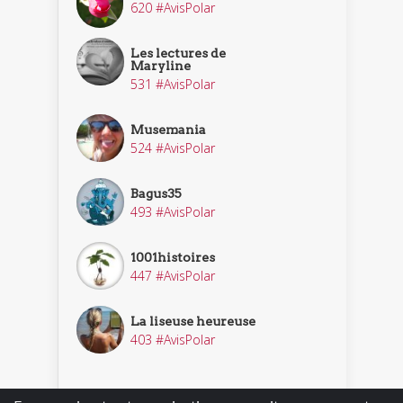
620 #AvisPolar
Les lectures de
Maryline
531 #AvisPolar
Musemania
524 #AvisPolar
Bagus35
493 #AvisPolar
1001histoires
447 #AvisPolar
La liseuse heureuse
403 #AvisPolar