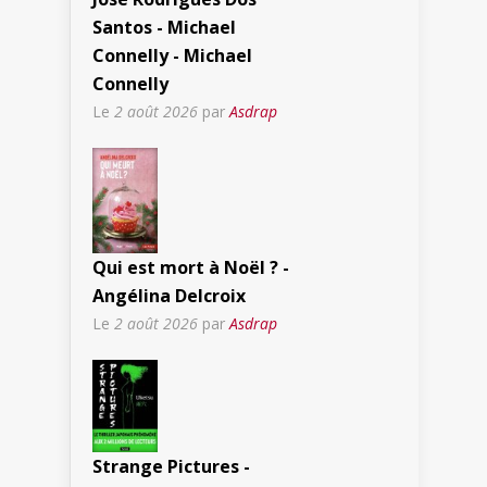
Santos - Michael
Connelly - Michael
Connelly
Le
2 août 2026
par
Asdrap
Qui est mort à Noël ? -
Angélina Delcroix
Le
2 août 2026
par
Asdrap
Strange Pictures -