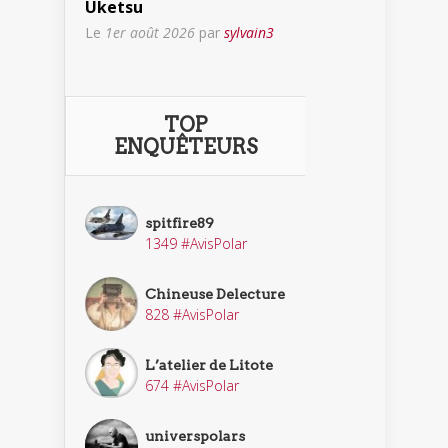
Uketsu
Le
1er août 2026
par
sylvain3
TOP
ENQUÊTEURS
spitfire89
1349 #AvisPolar
Chineuse Delecture
828 #AvisPolar
L’atelier de Litote
674 #AvisPolar
universpolars