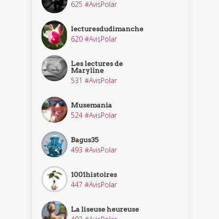
625 #AvisPolar
lecturesdudimanche
620 #AvisPolar
Les lectures de
Maryline
531 #AvisPolar
Musemania
524 #AvisPolar
Bagus35
493 #AvisPolar
1001histoires
447 #AvisPolar
La liseuse heureuse