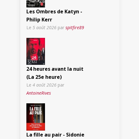
Les Ombres de Katyn -
Philip Kerr
Le
5 août 2026
par
spitfire89
24 heures avant la nuit
(La 25e heure)
Le
4 août 2026
par
AntoineRives
La fille au pair - Sidonie