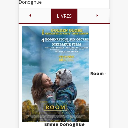
Donoghue
LIVRES
Room -
Emme Donoghue