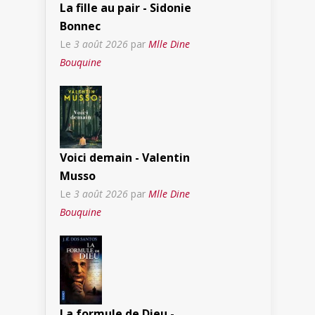
La fille au pair - Sidonie
Bonnec
Le
3 août 2026
par
Mlle Dine
Bouquine
Voici demain - Valentin
Musso
Le
3 août 2026
par
Mlle Dine
Bouquine
La formule de Dieu -