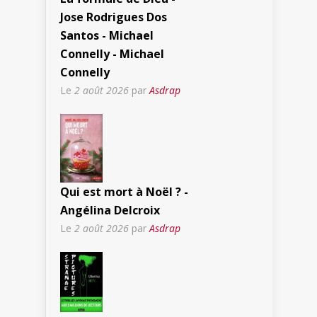
Jose Rodrigues Dos
Santos - Michael
Connelly - Michael
Connelly
Le
2 août 2026
par
Asdrap
Qui est mort à Noël ? -
Angélina Delcroix
Le
2 août 2026
par
Asdrap