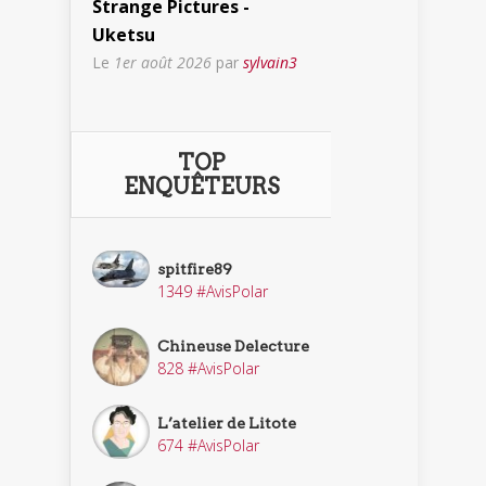
Strange Pictures -
Uketsu
Le
1er août 2026
par
sylvain3
TOP
ENQUÊTEURS
spitfire89
1349 #AvisPolar
Chineuse Delecture
828 #AvisPolar
L’atelier de Litote
674 #AvisPolar