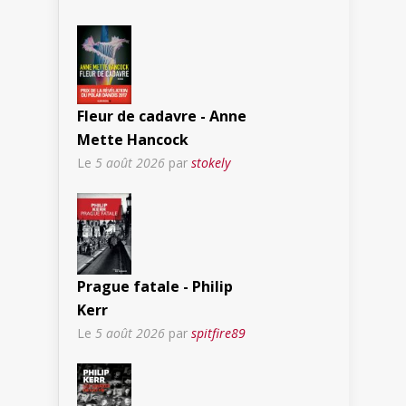
Fleur de cadavre - Anne
Mette Hancock
Le
5 août 2026
par
stokely
Prague fatale - Philip
Kerr
Le
5 août 2026
par
spitfire89