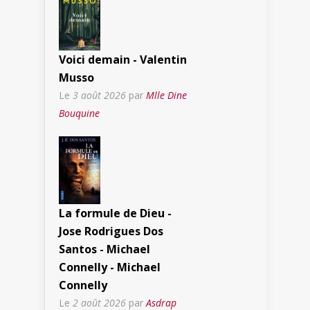
Voici demain - Valentin
Musso
Le
3 août 2026
par
Mlle Dine
Bouquine
La formule de Dieu -
Jose Rodrigues Dos
Santos - Michael
Connelly - Michael
Connelly
Le
2 août 2026
par
Asdrap