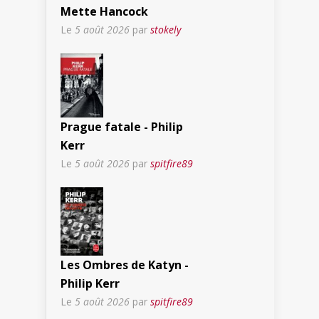
Mette Hancock
Le
5 août 2026
par
stokely
Prague fatale - Philip
Kerr
Le
5 août 2026
par
spitfire89
Les Ombres de Katyn -
Philip Kerr
Le
5 août 2026
par
spitfire89