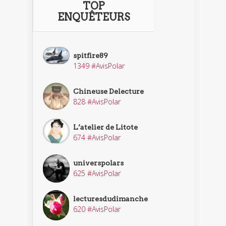
TOP
ENQUÊTEURS
spitfire89
1349 #AvisPolar
Chineuse Delecture
828 #AvisPolar
L’atelier de Litote
674 #AvisPolar
universpolars
625 #AvisPolar
lecturesdudimanche
620 #AvisPolar