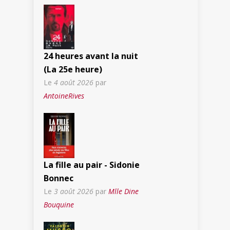
24 heures avant la nuit
(La 25e heure)
Le
4 août 2026
par
AntoineRives
La fille au pair - Sidonie
Bonnec
Le
3 août 2026
par
Mlle Dine
Bouquine