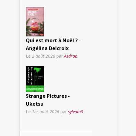
Qui est mort à Noël ? -
Angélina Delcroix
Le
2 août 2026
par
Asdrap
Strange Pictures -
Uketsu
Le
1er août 2026
par
sylvain3