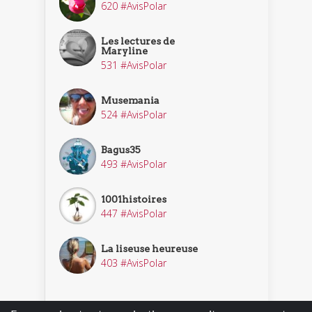
620 #AvisPolar
Les lectures de
Maryline
531 #AvisPolar
Musemania
524 #AvisPolar
Bagus35
493 #AvisPolar
1001histoires
447 #AvisPolar
La liseuse heureuse
403 #AvisPolar