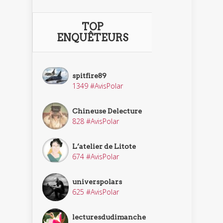
TOP
ENQUÊTEURS
spitfire89
1349 #AvisPolar
Chineuse Delecture
828 #AvisPolar
L’atelier de Litote
674 #AvisPolar
universpolars
625 #AvisPolar
lecturesdudimanche