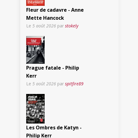
Fleur de cadavre - Anne
Mette Hancock
Le
5 août 2026
par
stokely
Prague fatale - Philip
Kerr
Le
5 août 2026
par
spitfire89
Les Ombres de Katyn -
Philip Kerr