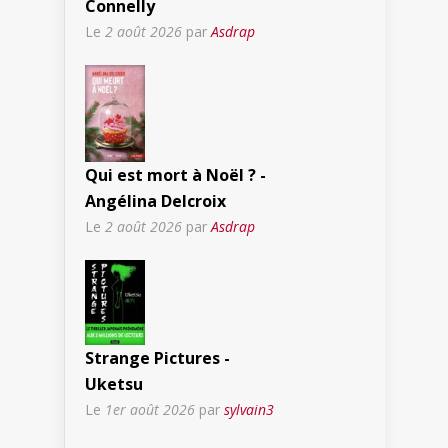
Connelly
Le
2 août 2026
par
Asdrap
Qui est mort à Noël ? -
Angélina Delcroix
Le
2 août 2026
par
Asdrap
Strange Pictures -
Uketsu
Le
1er août 2026
par
sylvain3