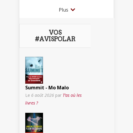
Plus
VOS
#AVISPOLAR
Summit - Mo Malo
Le
6 août 2026
par
T’as où les
livres ?