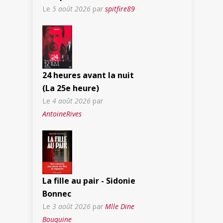
Le
5 août 2026
par
spitfire89
24 heures avant la nuit
(La 25e heure)
Le
4 août 2026
par
AntoineRives
La fille au pair - Sidonie
Bonnec
Le
3 août 2026
par
Mlle Dine
Bouquine