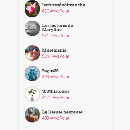
lecturesdudimanche
620 #AvisPolar
Les lectures de
Maryline
531 #AvisPolar
Musemania
524 #AvisPolar
Bagus35
493 #AvisPolar
1001histoires
447 #AvisPolar
La liseuse heureuse
403 #AvisPolar