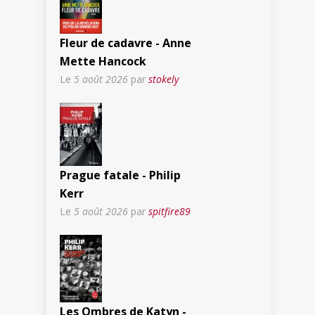
Fleur de cadavre - Anne
Mette Hancock
Le
5 août 2026
par
stokely
Prague fatale - Philip
Kerr
Le
5 août 2026
par
spitfire89
Les Ombres de Katyn -