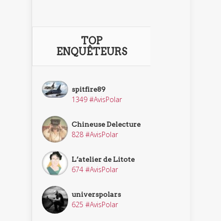
TOP
ENQUÊTEURS
spitfire89
1349 #AvisPolar
Chineuse Delecture
828 #AvisPolar
L’atelier de Litote
674 #AvisPolar
universpolars
625 #AvisPolar