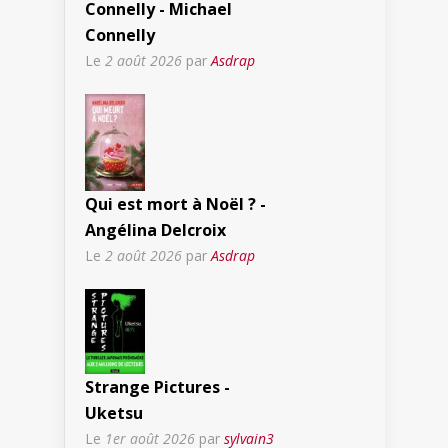
Connelly - Michael
Connelly
Le
2 août 2026
par
Asdrap
Qui est mort à Noël ? -
Angélina Delcroix
Le
2 août 2026
par
Asdrap
Strange Pictures -
Uketsu
Le
1er août 2026
par
sylvain3