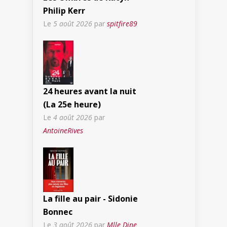
Philip Kerr
Le
5 août 2026
par
spitfire89
24 heures avant la nuit
(La 25e heure)
Le
4 août 2026
par
AntoineRives
La fille au pair - Sidonie
Bonnec
Le
3 août 2026
par
Mlle Dine