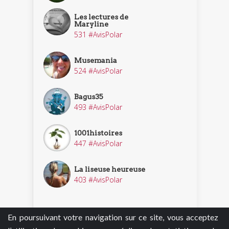
Les lectures de
Maryline
531 #AvisPolar
Musemania
524 #AvisPolar
Bagus35
493 #AvisPolar
1001histoires
447 #AvisPolar
La liseuse heureuse
403 #AvisPolar
En poursuivant votre navigation sur ce site, vous acceptez
Découvrir nos enquêteurs