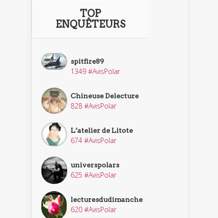
TOP
ENQUÊTEURS
spitfire89
1349 #AvisPolar
Chineuse Delecture
828 #AvisPolar
L’atelier de Litote
674 #AvisPolar
universpolars
625 #AvisPolar
lecturesdudimanche
620 #AvisPolar