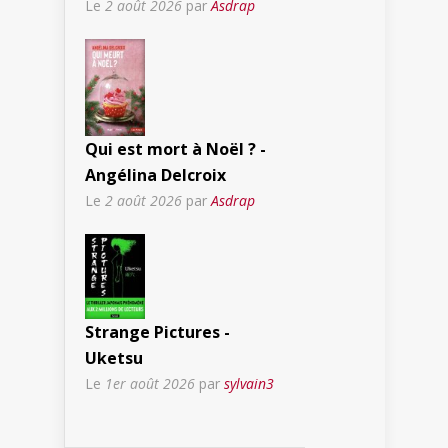
Le
2 août 2026
par
Asdrap
Qui est mort à Noël ? -
Angélina Delcroix
Le
2 août 2026
par
Asdrap
Strange Pictures -
Uketsu
Le
1er août 2026
par
sylvain3