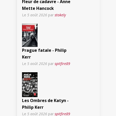
Fleur de cadavre - Anne
Mette Hancock
Le
5 août 2026
par
stokely
Prague fatale - Philip
Kerr
Le
5 août 2026
par
spitfire89
Les Ombres de Katyn -
Philip Kerr
Le
5 août 2026
par
spitfire89