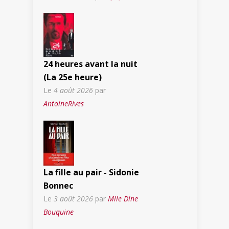
24 heures avant la nuit
(La 25e heure)
Le
4 août 2026
par
AntoineRives
La fille au pair - Sidonie
Bonnec
Le
3 août 2026
par
Mlle Dine
Bouquine