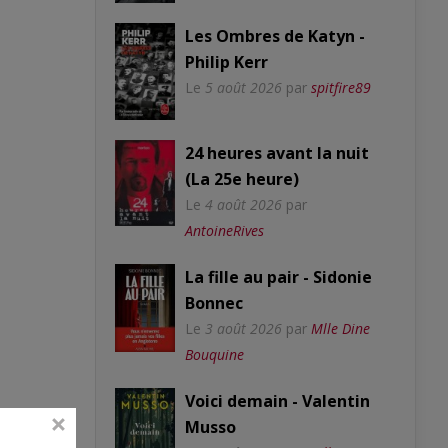
Les Ombres de Katyn -
Philip Kerr
Le
5 août 2026
par
spitfire89
24 heures avant la nuit
(La 25e heure)
Le
4 août 2026
par
AntoineRives
La fille au pair - Sidonie
Bonnec
Le
3 août 2026
par
Mlle Dine
Bouquine
Voici demain - Valentin
Musso