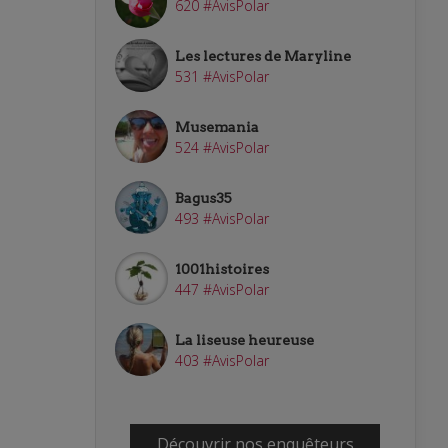
620 #AvisPolar
Les lectures de Maryline
531 #AvisPolar
Musemania
524 #AvisPolar
Bagus35
493 #AvisPolar
1001histoires
447 #AvisPolar
La liseuse heureuse
403 #AvisPolar
Découvrir nos enquêteurs