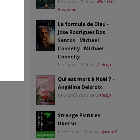
Le
3 août 2026
par
Mlle Dine
Bouquine
La formule de Dieu -
Jose Rodrigues Dos
Santos - Michael
Connelly - Michael
Connelly
Le
2 août 2026
par
Asdrap
Qui est mort à Noël ? -
Angélina Delcroix
Le
2 août 2026
par
Asdrap
Strange Pictures -
Uketsu
Le
1er août 2026
par
sylvain3