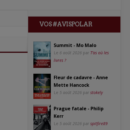
VOS #AVISPOLAR
Summit - Mo Malo
Le
6 août 2026
par
T’as où les
livres ?
Fleur de cadavre - Anne
Mette Hancock
Le
5 août 2026
par
stokely
Prague fatale - Philip
Kerr
Le
5 août 2026
par
spitfire89