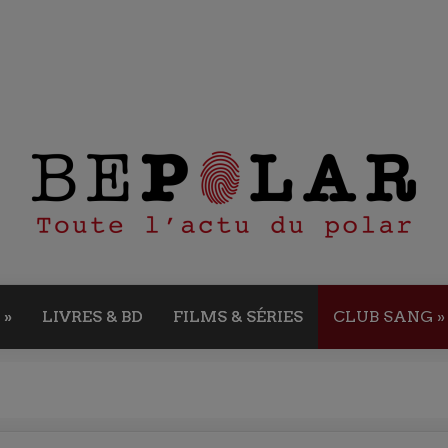
»
LIVRES & BD
FILMS & SÉRIES
CLUB SANG
»