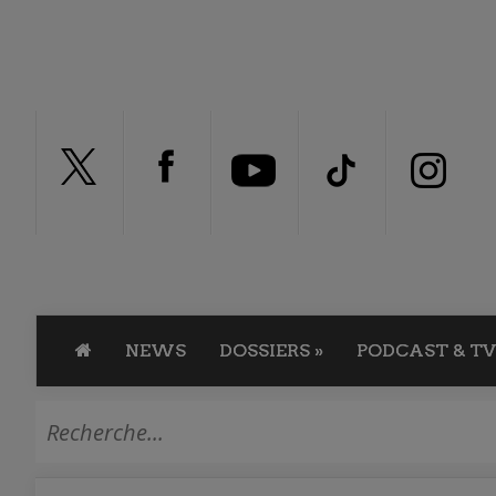
NEWS
DOSSIERS
»
PODCAST & TV