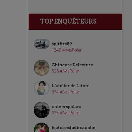
TOP ENQUÊTEURS
spitfire89
1349 #AvisPolar
Chineuse Delecture
828 #AvisPolar
L’atelier de Litote
674 #AvisPolar
universpolars
625 #AvisPolar
lecturesdudimanche