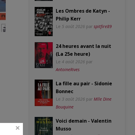
Les Ombres de Katyn -
Philip Kerr
Le
5 août 2026
par
spitfire89
24 heures avant la nuit
(La 25e heure)
Le
4 août 2026
par
AntoineRives
La fille au pair - Sidonie
Bonnec
Le
3 août 2026
par
Mlle Dine
Bouquine
Voici demain - Valentin
Musso