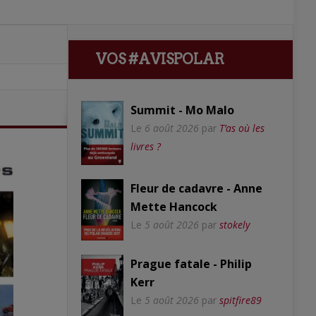
VOS #AVISPOLAR
Summit - Mo Malo
Le
6 août 2026
par
T’as où les
livres ?
Fleur de cadavre - Anne
Mette Hancock
Le
5 août 2026
par
stokely
Prague fatale - Philip
Kerr
Le
5 août 2026
par
spitfire89