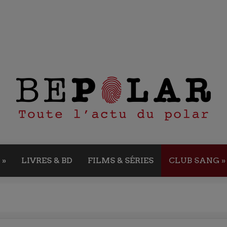
»
LIVRES & BD
FILMS & SÉRIES
CLUB SANG
»