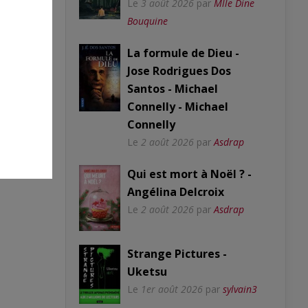
Le
3 août 2026
par
Mlle Dine
Bouquine
La formule de Dieu -
Jose Rodrigues Dos
Santos - Michael
Connelly - Michael
Connelly
Le
2 août 2026
par
Asdrap
Qui est mort à Noël ? -
Angélina Delcroix
Le
2 août 2026
par
Asdrap
Strange Pictures -
Uketsu
Le
1er août 2026
par
sylvain3