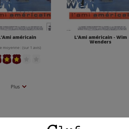
L’Ami américain
L’Ami américain - Wim
Wenders
e moyenne : (sur 1 avis)
Plus