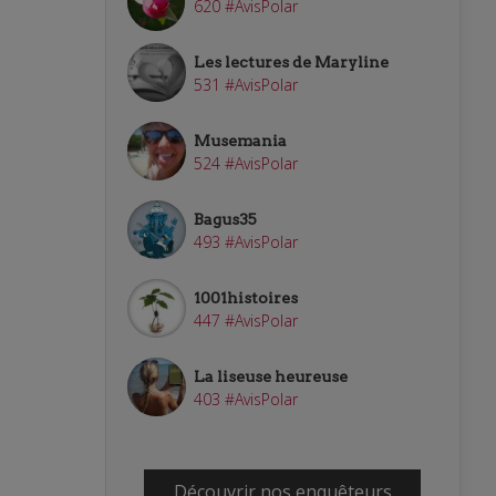
620 #AvisPolar
Les lectures de Maryline
531 #AvisPolar
Musemania
524 #AvisPolar
Bagus35
493 #AvisPolar
1001histoires
447 #AvisPolar
La liseuse heureuse
403 #AvisPolar
Découvrir nos enquêteurs