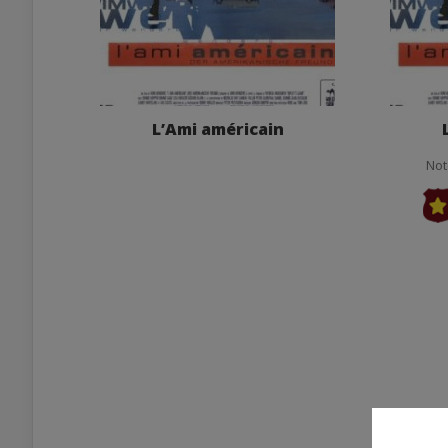
L’Ami américain
Not