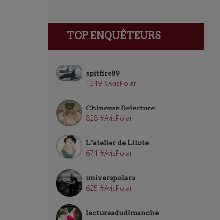
TOP ENQUÊTEURS
spitfire89
1349 #AvisPolar
Chineuse Delecture
828 #AvisPolar
L’atelier de Litote
674 #AvisPolar
universpolars
625 #AvisPolar
lecturesdudimanche