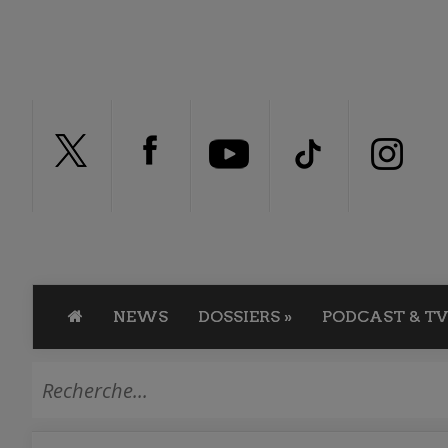
NEWS
DOSSIERS
»
PODCAST & TV