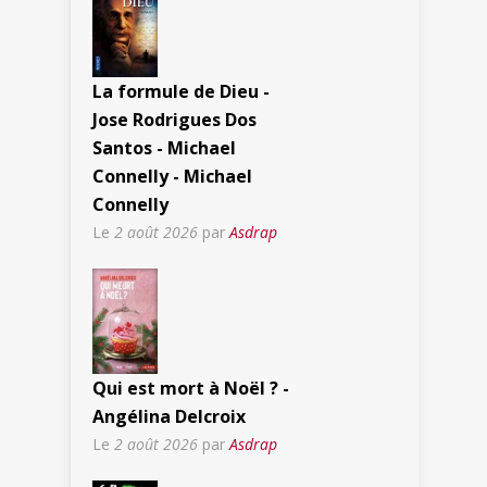
La formule de Dieu -
Jose Rodrigues Dos
Santos - Michael
Connelly - Michael
Connelly
Le
2 août 2026
par
Asdrap
Qui est mort à Noël ? -
Angélina Delcroix
Le
2 août 2026
par
Asdrap