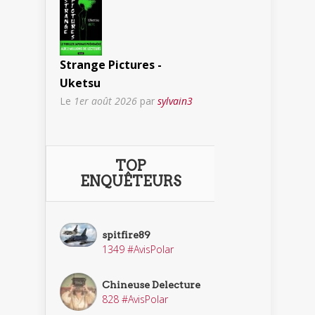
Strange Pictures -
Uketsu
Le
1er août 2026
par
sylvain3
TOP
ENQUÊTEURS
spitfire89
1349 #AvisPolar
Chineuse Delecture
828 #AvisPolar