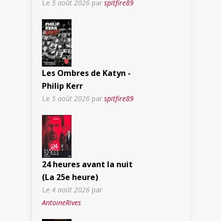
Le
5 août 2026
par
spitfire89
Les Ombres de Katyn -
Philip Kerr
Le
5 août 2026
par
spitfire89
24 heures avant la nuit
(La 25e heure)
Le
4 août 2026
par
AntoineRives