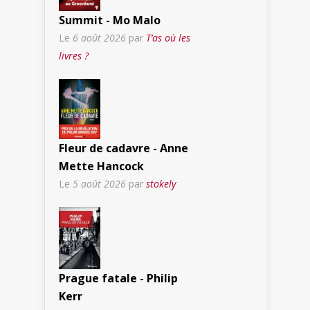
Summit - Mo Malo
Le
6 août 2026
par
T’as où les
livres ?
Fleur de cadavre - Anne
Mette Hancock
Le
5 août 2026
par
stokely
Prague fatale - Philip
Kerr