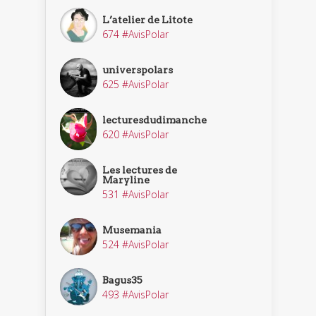
L’atelier de Litote
674 #AvisPolar
universpolars
625 #AvisPolar
lecturesdudimanche
620 #AvisPolar
Les lectures de
Maryline
531 #AvisPolar
Musemania
524 #AvisPolar
Bagus35
493 #AvisPolar