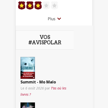
Plus
VOS
#AVISPOLAR
Summit - Mo Malo
Le
6 août 2026
par
T’as où les
livres ?