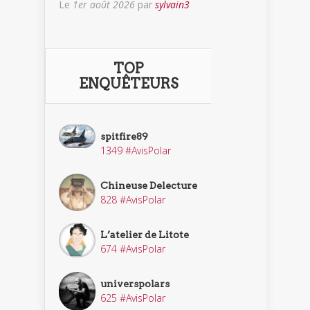
Le
1er août 2026
par
sylvain3
TOP
ENQUÊTEURS
spitfire89
1349 #AvisPolar
Chineuse Delecture
828 #AvisPolar
L’atelier de Litote
674 #AvisPolar
universpolars
625 #AvisPolar