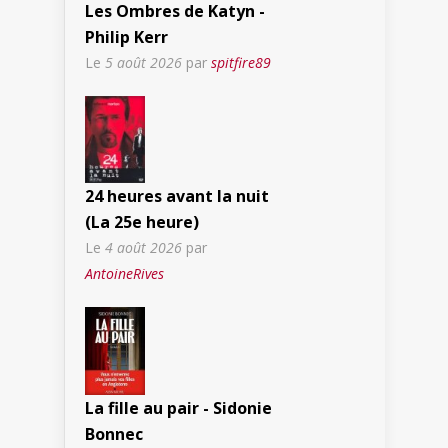
Les Ombres de Katyn -
Philip Kerr
Le
5 août 2026
par
spitfire89
24 heures avant la nuit
(La 25e heure)
Le
4 août 2026
par
AntoineRives
La fille au pair - Sidonie
Bonnec