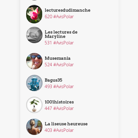
lecturesdudimanche
620 #AvisPolar
Les lectures de
Maryline
531 #AvisPolar
Musemania
524 #AvisPolar
Bagus35
493 #AvisPolar
1001histoires
447 #AvisPolar
La liseuse heureuse
403 #AvisPolar