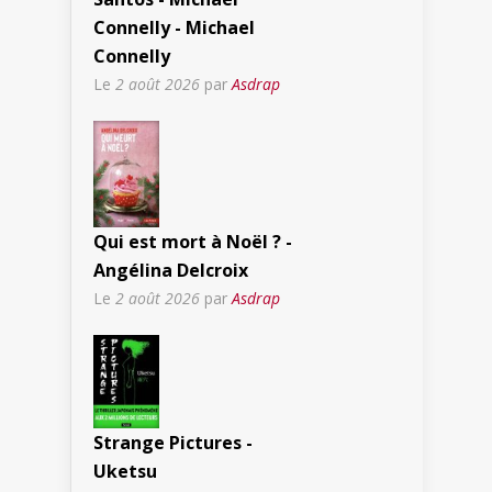
Connelly - Michael
Connelly
Le
2 août 2026
par
Asdrap
Qui est mort à Noël ? -
Angélina Delcroix
Le
2 août 2026
par
Asdrap
Strange Pictures -
Uketsu