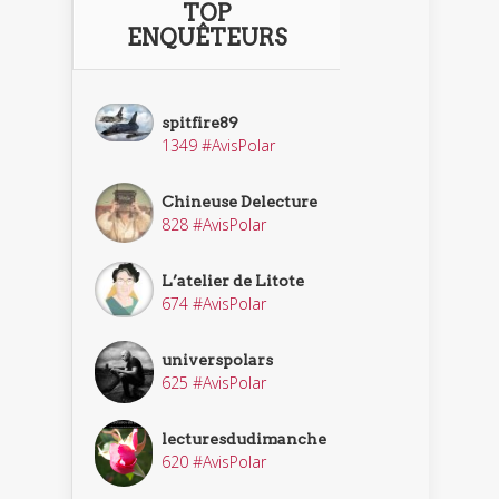
TOP
ENQUÊTEURS
spitfire89
1349 #AvisPolar
Chineuse Delecture
828 #AvisPolar
L’atelier de Litote
674 #AvisPolar
universpolars
625 #AvisPolar
lecturesdudimanche
620 #AvisPolar