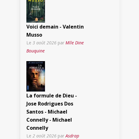
Voici demain - Valentin
Musso
Le
3 août 2026
par
Mlle Dine
Bouquine
La formule de Dieu -
Jose Rodrigues Dos
Santos - Michael
Connelly - Michael
Connelly
Le
2 août 2026
par
Asdrap