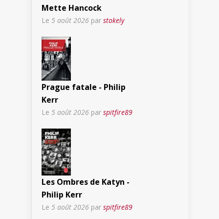
Mette Hancock
Le
5 août 2026
par
stokely
Prague fatale - Philip
Kerr
Le
5 août 2026
par
spitfire89
Les Ombres de Katyn -
Philip Kerr
Le
5 août 2026
par
spitfire89