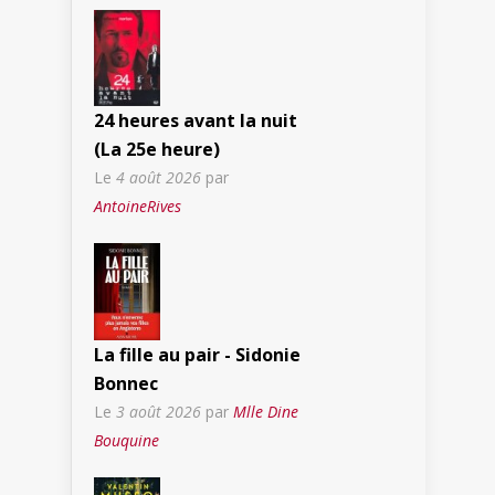
24 heures avant la nuit
(La 25e heure)
Le
4 août 2026
par
AntoineRives
La fille au pair - Sidonie
Bonnec
Le
3 août 2026
par
Mlle Dine
Bouquine