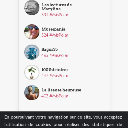
Les lectures de
Maryline
531 #AvisPolar
Musemania
524 #AvisPolar
Bagus35
493 #AvisPolar
1001histoires
447 #AvisPolar
La liseuse heureuse
403 #AvisPolar
En poursuivant votre navigation sur ce site, vous acceptez
Découvrir nos enquêteurs
l’utilisation de cookies pour réaliser des statistiques de