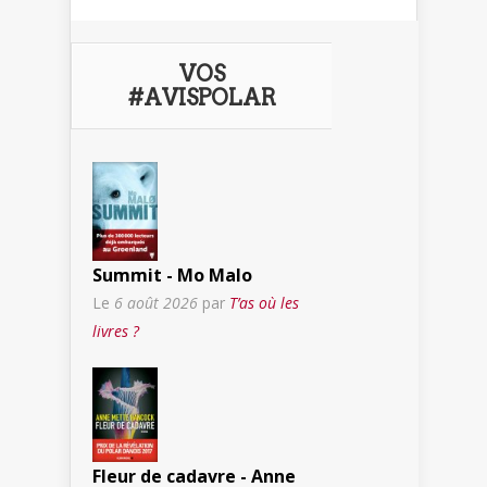
VOS
#AVISPOLAR
Summit - Mo Malo
Le
6 août 2026
par
T’as où les
livres ?
Fleur de cadavre - Anne