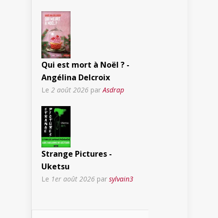
Qui est mort à Noël ? -
Angélina Delcroix
Le
2 août 2026
par
Asdrap
Strange Pictures -
Uketsu
Le
1er août 2026
par
sylvain3