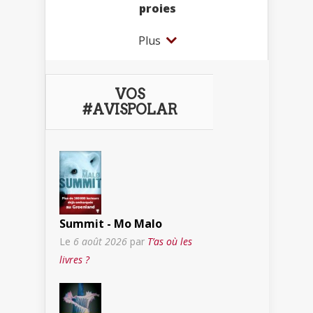
proies
Plus
VOS
#AVISPOLAR
Summit - Mo Malo
Le
6 août 2026
par
T’as où les
livres ?