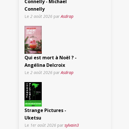
Connelly - Michael
Connelly
Le
2 août 2026
par
Asdrap
Qui est mort à Noël ? -
Angélina Delcroix
Le
2 août 2026
par
Asdrap
Strange Pictures -
Uketsu
Le
1er août 2026
par
sylvain3