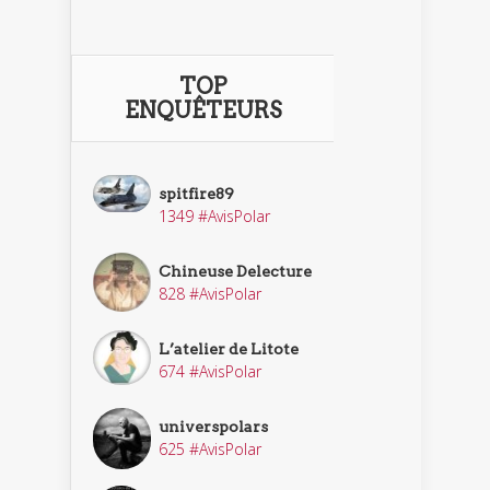
TOP
ENQUÊTEURS
spitfire89
1349 #AvisPolar
Chineuse Delecture
828 #AvisPolar
L’atelier de Litote
674 #AvisPolar
universpolars
625 #AvisPolar