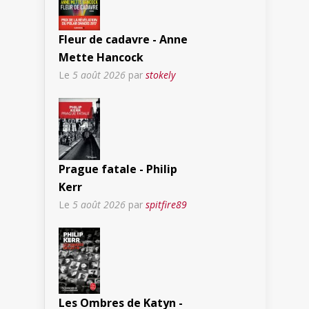
Fleur de cadavre - Anne
Mette Hancock
Le
5 août 2026
par
stokely
Prague fatale - Philip
Kerr
Le
5 août 2026
par
spitfire89
Les Ombres de Katyn -