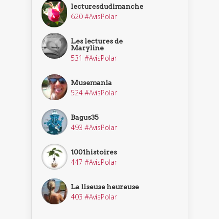
lecturesdudimanche
620 #AvisPolar
Les lectures de
Maryline
531 #AvisPolar
Musemania
524 #AvisPolar
Bagus35
493 #AvisPolar
1001histoires
447 #AvisPolar
La liseuse heureuse
403 #AvisPolar