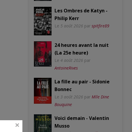
Les Ombres de Katyn -
Philip Kerr
Le
5 août 2026
par
spitfire89
24 heures avant la nuit
(La 25e heure)
Le
4 août 2026
par
AntoineRives
La fille au pair - Sidonie
Bonnec
Le
3 août 2026
par
Mlle Dine
Bouquine
Voici demain - Valentin
Musso