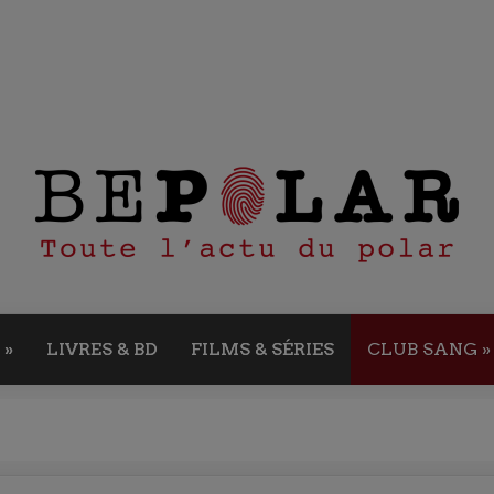
»
LIVRES & BD
FILMS & SÉRIES
CLUB SANG
»