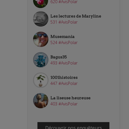
620 #AvisPolar
Les lectures de Maryline
531 #AvisPolar
Musemania
524 #AvisPolar
Bagus35
493 #AvisPolar
1001histoires
447 #AvisPolar
La liseuse heureuse
403 #AvisPolar
Découvrir nos enquêteurs