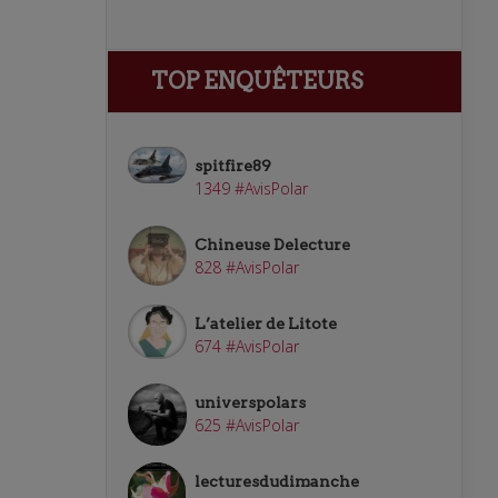
TOP ENQUÊTEURS
spitfire89
1349 #AvisPolar
Chineuse Delecture
828 #AvisPolar
L’atelier de Litote
674 #AvisPolar
universpolars
625 #AvisPolar
lecturesdudimanche