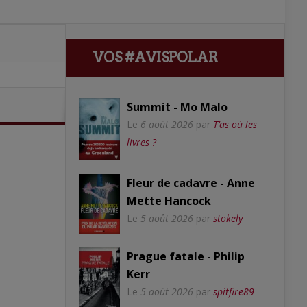
VOS #AVISPOLAR
Summit - Mo Malo
Le
6 août 2026
par
T’as où les
livres ?
Fleur de cadavre - Anne
Mette Hancock
Le
5 août 2026
par
stokely
Prague fatale - Philip
Kerr
Le
5 août 2026
par
spitfire89