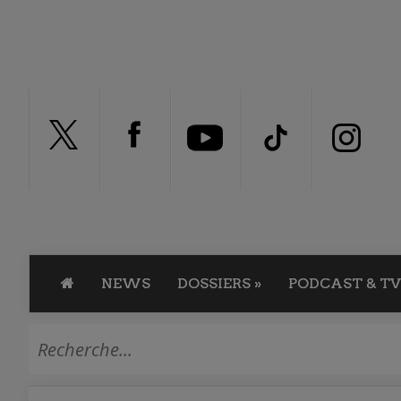
NEWS
DOSSIERS
»
PODCAST & TV