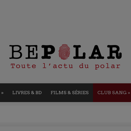
»
LIVRES & BD
FILMS & SÉRIES
CLUB SANG
»