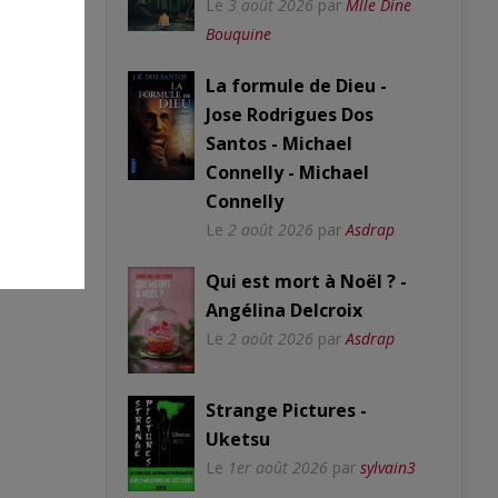
Le
3 août 2026
par
Mlle Dine
Bouquine
La formule de Dieu -
Jose Rodrigues Dos
Santos - Michael
Connelly - Michael
Connelly
Le
2 août 2026
par
Asdrap
Qui est mort à Noël ? -
Angélina Delcroix
Le
2 août 2026
par
Asdrap
Strange Pictures -
Uketsu
Le
1er août 2026
par
sylvain3