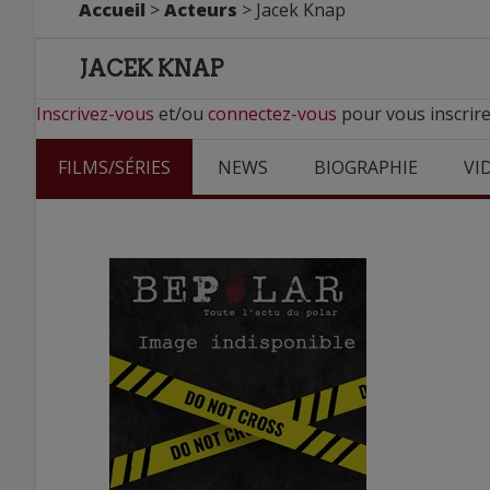
Accueil
>
Acteurs
> Jacek Knap
JACEK KNAP
Inscrivez-vous
et/ou
connectez-vous
pour vous inscrire
FILMS/SÉRIES
NEWS
BIOGRAPHIE
VI