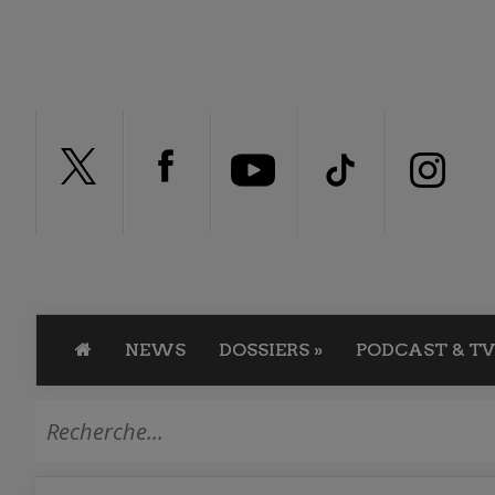
NEWS
DOSSIERS
»
PODCAST & TV