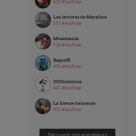
620 #AvisPolar
Les lectures de Maryline
531 #AvisPolar
Musemania
524 #AvisPolar
Bagus35
493 #AvisPolar
1001histoires
447 #AvisPolar
La liseuse heureuse
403 #AvisPolar
Découvrir nos enquêteurs