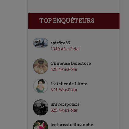
TOP ENQUÊTEURS
spitfire89
1349 #AvisPolar
Chineuse Delecture
828 #AvisPolar
L’atelier de Litote
674 #AvisPolar
universpolars
625 #AvisPolar
lecturesdudimanche