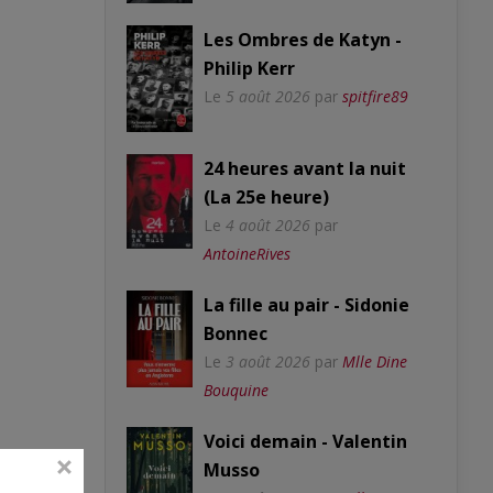
Les Ombres de Katyn -
Philip Kerr
Le
5 août 2026
par
spitfire89
24 heures avant la nuit
(La 25e heure)
Le
4 août 2026
par
AntoineRives
La fille au pair - Sidonie
Bonnec
Le
3 août 2026
par
Mlle Dine
Bouquine
Voici demain - Valentin
Musso