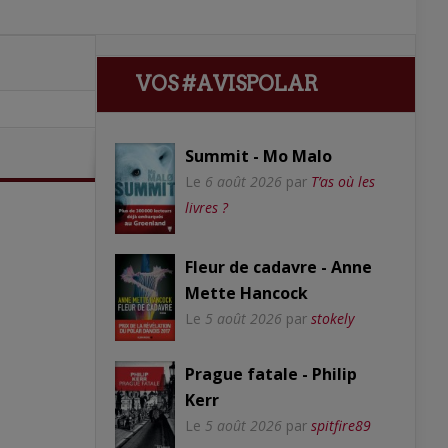
VOS #AVISPOLAR
Summit - Mo Malo
Le
6 août 2026
par
T’as où les
livres ?
Fleur de cadavre - Anne
Mette Hancock
Le
5 août 2026
par
stokely
Prague fatale - Philip
Kerr
Le
5 août 2026
par
spitfire89