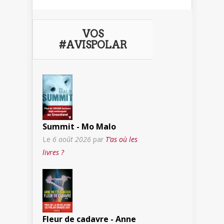
VOS
#AVISPOLAR
Summit - Mo Malo
Le
6 août 2026
par
T’as où les
livres ?
Fleur de cadavre - Anne