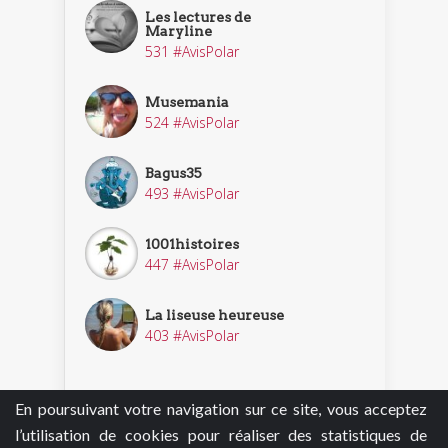
Les lectures de
Maryline
531 #AvisPolar
Musemania
524 #AvisPolar
Bagus35
493 #AvisPolar
1001histoires
447 #AvisPolar
La liseuse heureuse
403 #AvisPolar
En poursuivant votre navigation sur ce site, vous acceptez
Découvrir nos enquêteurs
l’utilisation de cookies pour réaliser des statistiques de