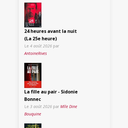
24 heures avant la nuit
(La 25e heure)
Le
4 août 2026
par
AntoineRives
La fille au pair - Sidonie
Bonnec
Le
3 août 2026
par
Mlle Dine
Bouquine