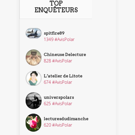
TOP
ENQUÊTEURS
spitfire89
1349 #AvisPolar
Chineuse Delecture
828 #AvisPolar
L’atelier de Litote
674 #AvisPolar
universpolars
625 #AvisPolar
lecturesdudimanche
620 #AvisPolar