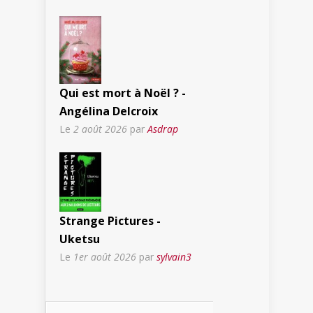
Qui est mort à Noël ? -
Angélina Delcroix
Le
2 août 2026
par
Asdrap
Strange Pictures -
Uketsu
Le
1er août 2026
par
sylvain3