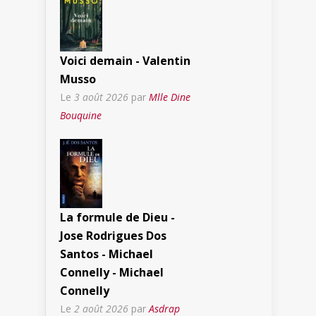
Voici demain - Valentin
Musso
Le
3 août 2026
par
Mlle Dine
Bouquine
La formule de Dieu -
Jose Rodrigues Dos
Santos - Michael
Connelly - Michael
Connelly
Le
2 août 2026
par
Asdrap