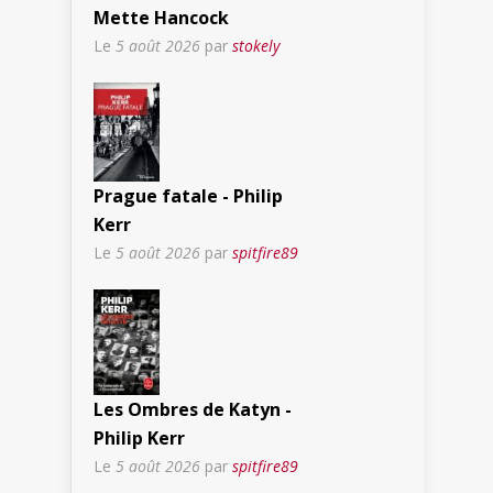
Mette Hancock
Le
5 août 2026
par
stokely
Prague fatale - Philip
Kerr
Le
5 août 2026
par
spitfire89
Les Ombres de Katyn -
Philip Kerr
Le
5 août 2026
par
spitfire89