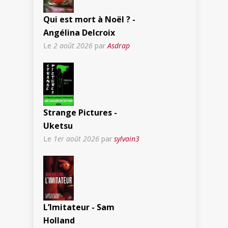
Qui est mort à Noël ? -
Angélina Delcroix
Le
2 août 2026
par
Asdrap
Strange Pictures -
Uketsu
Le
1er août 2026
par
sylvain3
L’Imitateur - Sam
Holland