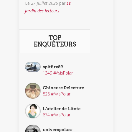
Le
27 juillet 2026
par
Le
jardin des lecteurs
TOP
ENQUÊTEURS
spitfire89
1349 #AvisPolar
Chineuse Delecture
828 #AvisPolar
L’atelier de Litote
674 #AvisPolar
universpolars