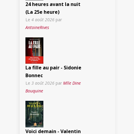
24 heures avant la nuit
(La 25e heure)
Le
4 août 2026
par
AntoineRives
La fille au pair - Sidonie
Bonnec
Le
3 août 2026
par
Mlle Dine
Bouquine
Voici demain - Valentin