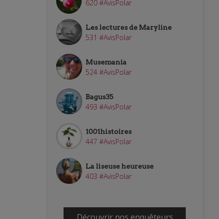
620 #AvisPolar
Les lectures de Maryline
531 #AvisPolar
Musemania
524 #AvisPolar
Bagus35
493 #AvisPolar
1001histoires
447 #AvisPolar
La liseuse heureuse
403 #AvisPolar
Découvrir nos enquêteurs