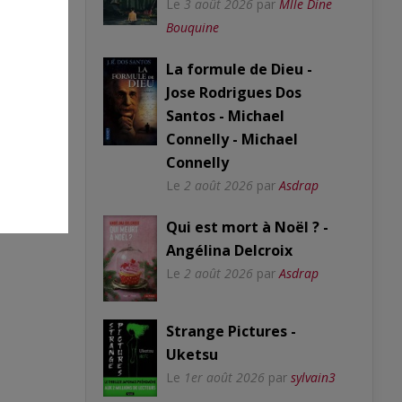
Le
3 août 2026
par
Mlle Dine
Bouquine
La formule de Dieu -
Jose Rodrigues Dos
Santos - Michael
Connelly - Michael
Connelly
Le
2 août 2026
par
Asdrap
Qui est mort à Noël ? -
Angélina Delcroix
Le
2 août 2026
par
Asdrap
Strange Pictures -
Uketsu
Le
1er août 2026
par
sylvain3