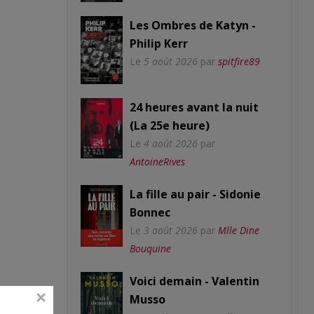
Les Ombres de Katyn -
Philip Kerr
Le
5 août 2026
par
spitfire89
24 heures avant la nuit
(La 25e heure)
Le
4 août 2026
par
AntoineRives
La fille au pair - Sidonie
Bonnec
Le
3 août 2026
par
Mlle Dine
Bouquine
Voici demain - Valentin
Musso