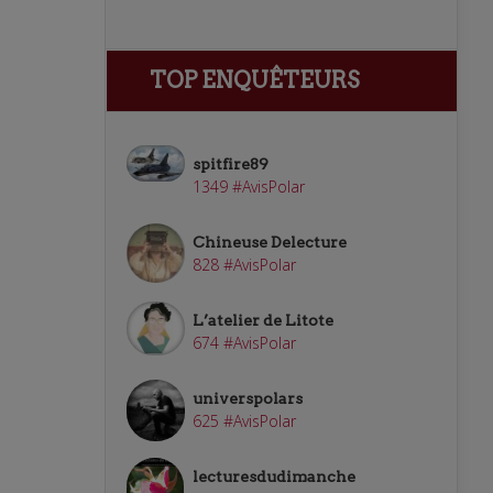
TOP ENQUÊTEURS
spitfire89
1349 #AvisPolar
Chineuse Delecture
828 #AvisPolar
L’atelier de Litote
674 #AvisPolar
universpolars
625 #AvisPolar
lecturesdudimanche