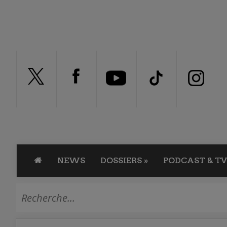
NEWS
DOSSIERS
»
PODCAST & TV