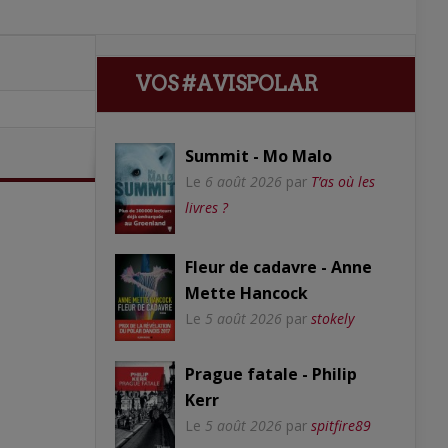
VOS #AVISPOLAR
Summit - Mo Malo
Le
6 août 2026
par
T’as où les
livres ?
Fleur de cadavre - Anne
Mette Hancock
Le
5 août 2026
par
stokely
Prague fatale - Philip
Kerr
Le
5 août 2026
par
spitfire89