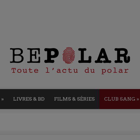
»
LIVRES & BD
FILMS & SÉRIES
CLUB SANG
»