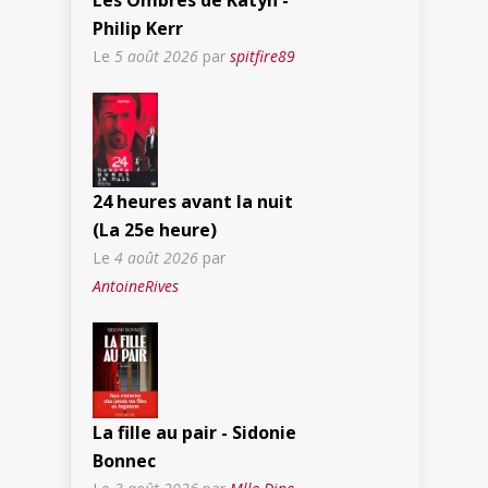
Les Ombres de Katyn -
Philip Kerr
Le
5 août 2026
par
spitfire89
24 heures avant la nuit
(La 25e heure)
Le
4 août 2026
par
AntoineRives
La fille au pair - Sidonie
Bonnec