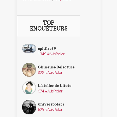
TOP
ENQUÊTEURS
spitfire89
1349 #AvisPolar
Chineuse Delecture
828 #AvisPolar
L’atelier de Litote
674 #AvisPolar
universpolars
625 #AvisPolar