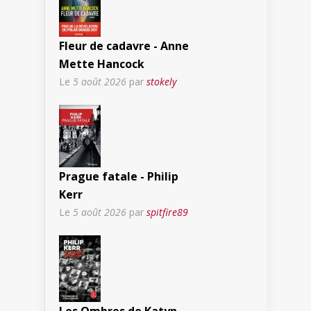
Fleur de cadavre - Anne
Mette Hancock
Le
5 août 2026
par
stokely
Prague fatale - Philip
Kerr
Le
5 août 2026
par
spitfire89