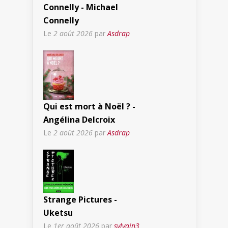
Connelly - Michael
Connelly
Le
2 août 2026
par
Asdrap
Qui est mort à Noël ? -
Angélina Delcroix
Le
2 août 2026
par
Asdrap
Strange Pictures -
Uketsu
Le
1er août 2026
par
sylvain3