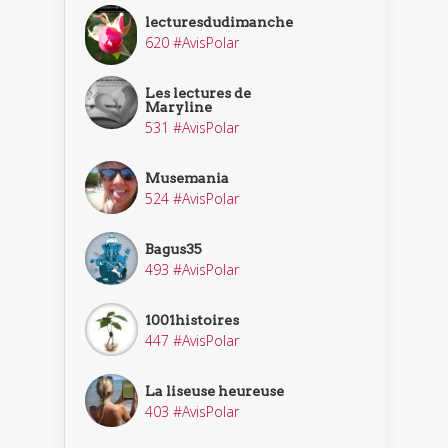
lecturesdudimanche
620 #AvisPolar
Les lectures de
Maryline
531 #AvisPolar
Musemania
524 #AvisPolar
Bagus35
493 #AvisPolar
1001histoires
447 #AvisPolar
La liseuse heureuse
403 #AvisPolar