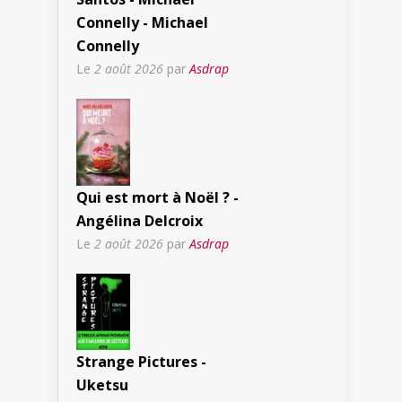
Connelly - Michael
Connelly
Le
2 août 2026
par
Asdrap
Qui est mort à Noël ? -
Angélina Delcroix
Le
2 août 2026
par
Asdrap
Strange Pictures -
Uketsu