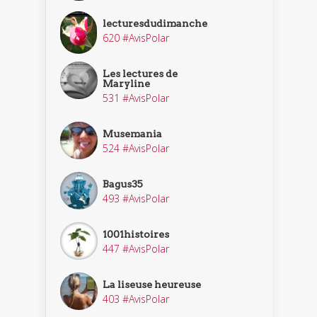
lecturesdudimanche
620 #AvisPolar
Les lectures de
Maryline
531 #AvisPolar
Musemania
524 #AvisPolar
Bagus35
493 #AvisPolar
1001histoires
447 #AvisPolar
La liseuse heureuse
403 #AvisPolar