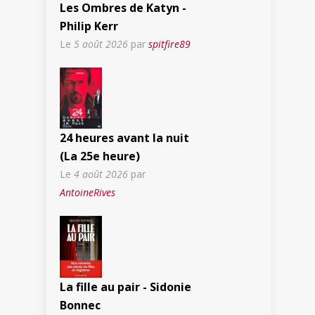
Les Ombres de Katyn -
Philip Kerr
Le
5 août 2026
par
spitfire89
24 heures avant la nuit
(La 25e heure)
Le
4 août 2026
par
AntoineRives
La fille au pair - Sidonie
Bonnec