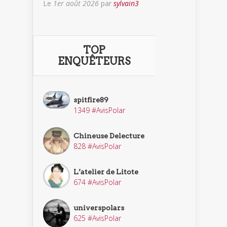
Le
1er août 2026
par
sylvain3
TOP
ENQUÊTEURS
spitfire89
1349 #AvisPolar
Chineuse Delecture
828 #AvisPolar
L’atelier de Litote
674 #AvisPolar
universpolars
625 #AvisPolar