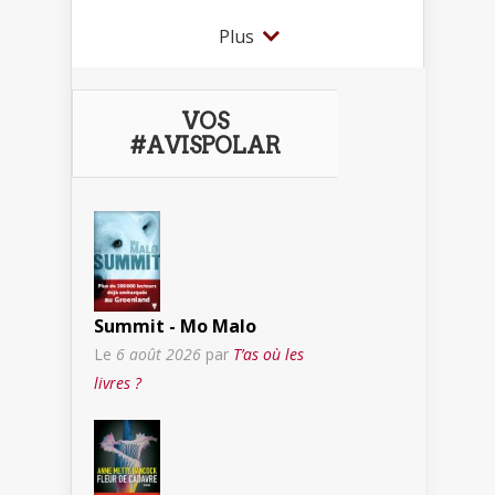
Plus
VOS
#AVISPOLAR
Summit - Mo Malo
Le
6 août 2026
par
T’as où les
livres ?