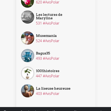
620 #AvisPolar
Les lectures de
Maryline
531 #AvisPolar
Musemania
524 #AvisPolar
Bagus35
493 #AvisPolar
1001histoires
447 #AvisPolar
La liseuse heureuse
403 #AvisPolar