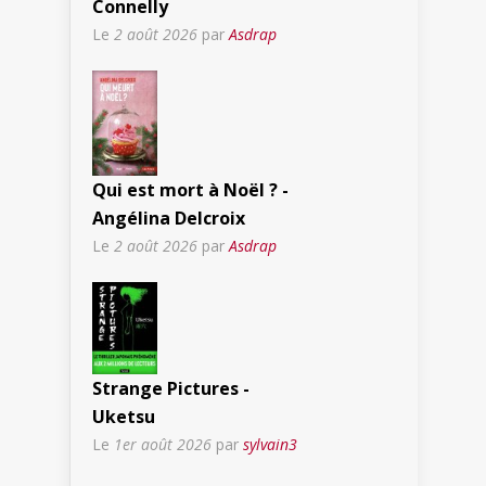
Connelly
Le
2 août 2026
par
Asdrap
Qui est mort à Noël ? -
Angélina Delcroix
Le
2 août 2026
par
Asdrap
Strange Pictures -
Uketsu
Le
1er août 2026
par
sylvain3