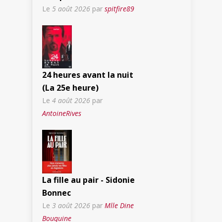
Le
5 août 2026
par
spitfire89
24 heures avant la nuit
(La 25e heure)
Le
4 août 2026
par
AntoineRives
La fille au pair - Sidonie
Bonnec
Le
3 août 2026
par
Mlle Dine
Bouquine