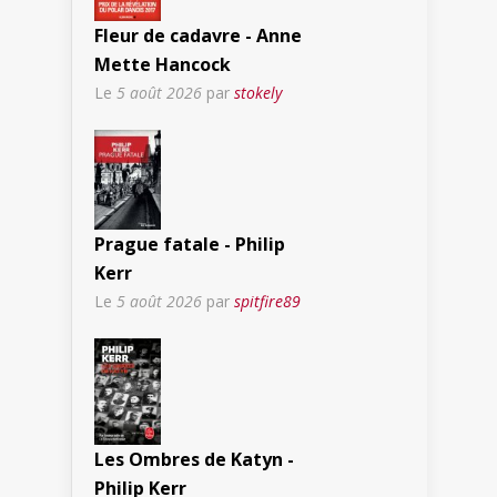
Fleur de cadavre - Anne
Mette Hancock
Le
5 août 2026
par
stokely
Prague fatale - Philip
Kerr
Le
5 août 2026
par
spitfire89
Les Ombres de Katyn -
Philip Kerr