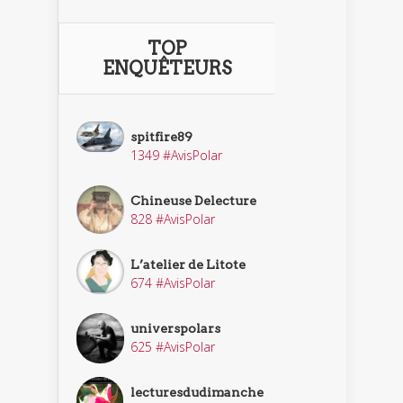
TOP
ENQUÊTEURS
spitfire89
1349 #AvisPolar
Chineuse Delecture
828 #AvisPolar
L’atelier de Litote
674 #AvisPolar
universpolars
625 #AvisPolar
lecturesdudimanche