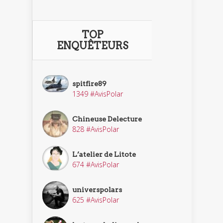
TOP
ENQUÊTEURS
spitfire89
1349 #AvisPolar
Chineuse Delecture
828 #AvisPolar
L’atelier de Litote
674 #AvisPolar
universpolars
625 #AvisPolar