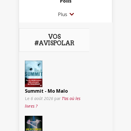
Polls
Plus
VOS
#AVISPOLAR
Summit - Mo Malo
Le
6 août 2026
par
T’as où les
livres ?