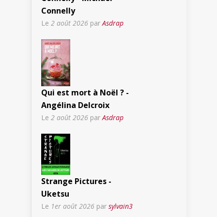
Connelly
Le
2 août 2026
par
Asdrap
Qui est mort à Noël ? -
Angélina Delcroix
Le
2 août 2026
par
Asdrap
Strange Pictures -
Uketsu
Le
1er août 2026
par
sylvain3