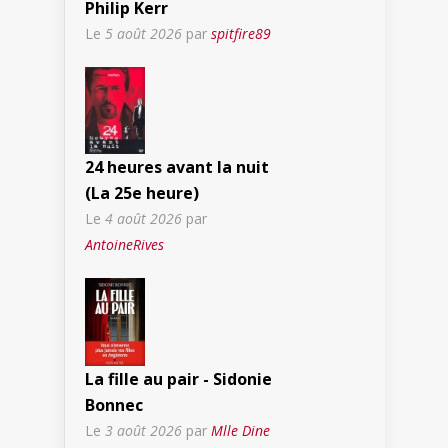
Philip Kerr
Le
5 août 2026
par
spitfire89
24 heures avant la nuit
(La 25e heure)
Le
4 août 2026
par
AntoineRives
La fille au pair - Sidonie
Bonnec
Le
3 août 2026
par
Mlle Dine