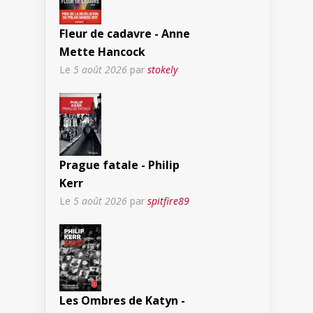
Fleur de cadavre - Anne
Mette Hancock
Le
5 août 2026
par
stokely
Prague fatale - Philip
Kerr
Le
5 août 2026
par
spitfire89
Les Ombres de Katyn -