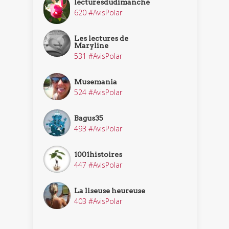
lecturesdudimanche
620 #AvisPolar
Les lectures de
Maryline
531 #AvisPolar
Musemania
524 #AvisPolar
Bagus35
493 #AvisPolar
1001histoires
447 #AvisPolar
La liseuse heureuse
403 #AvisPolar