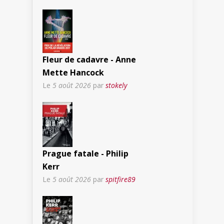
Fleur de cadavre - Anne
Mette Hancock
Le
5 août 2026
par
stokely
Prague fatale - Philip
Kerr
Le
5 août 2026
par
spitfire89