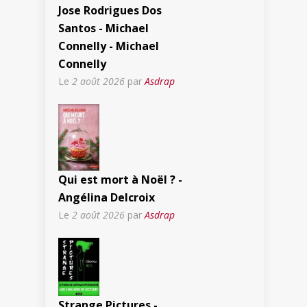
Jose Rodrigues Dos
Santos - Michael
Connelly - Michael
Connelly
Le
2 août 2026
par
Asdrap
Qui est mort à Noël ? -
Angélina Delcroix
Le
2 août 2026
par
Asdrap
Strange Pictures -