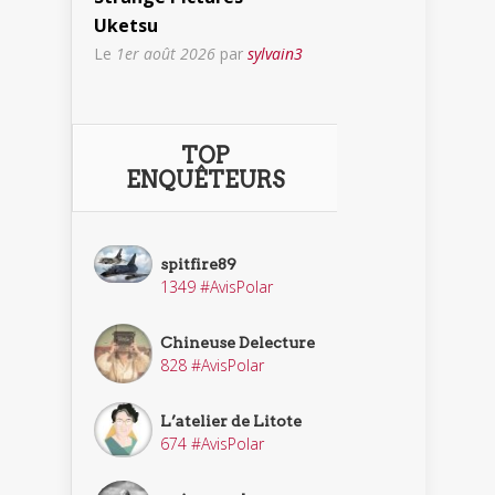
Uketsu
Le
1er août 2026
par
sylvain3
TOP
ENQUÊTEURS
spitfire89
1349 #AvisPolar
Chineuse Delecture
828 #AvisPolar
L’atelier de Litote
674 #AvisPolar