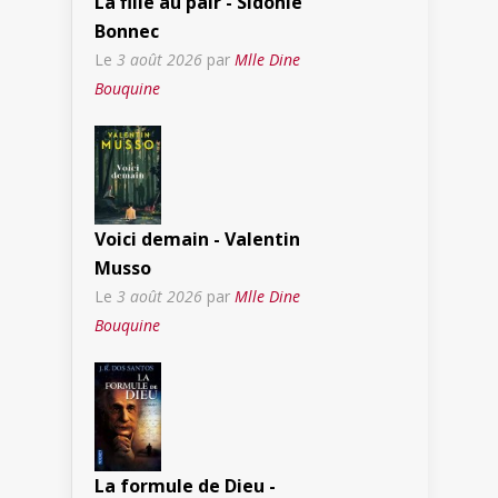
La fille au pair - Sidonie
Bonnec
Le
3 août 2026
par
Mlle Dine
Bouquine
Voici demain - Valentin
Musso
Le
3 août 2026
par
Mlle Dine
Bouquine
La formule de Dieu -