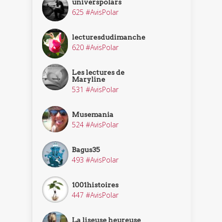
universpolars
625 #AvisPolar
lecturesdudimanche
620 #AvisPolar
Les lectures de
Maryline
531 #AvisPolar
Musemania
524 #AvisPolar
Bagus35
493 #AvisPolar
1001histoires
447 #AvisPolar
La liseuse heureuse