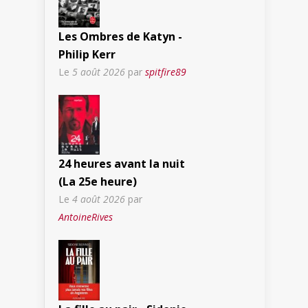
Les Ombres de Katyn -
Philip Kerr
Le
5 août 2026
par
spitfire89
24 heures avant la nuit
(La 25e heure)
Le
4 août 2026
par
AntoineRives