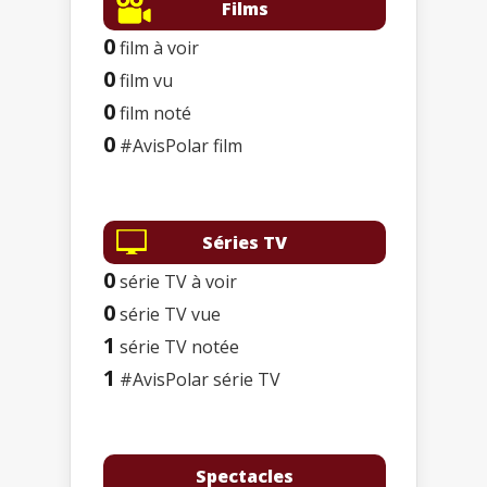
Films
0
film à voir
0
film vu
0
film noté
0
#AvisPolar film
Séries TV
0
série TV à voir
0
série TV vue
1
série TV notée
1
#AvisPolar série TV
Spectacles