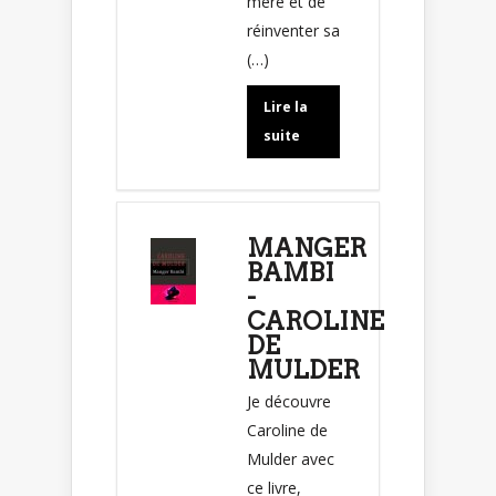
mère et de
réinventer sa
(…)
Lire la
suite
MANGER
BAMBI
-
CAROLINE
DE
MULDER
Je découvre
Caroline de
Mulder avec
ce livre,