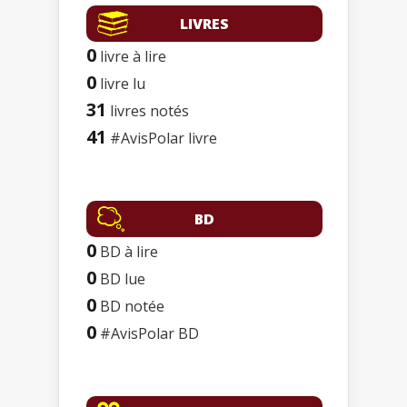
LIVRES
0
livre à lire
0
livre lu
31
livres notés
41
#AvisPolar livre
BD
0
BD à lire
0
BD lue
0
BD notée
0
#AvisPolar BD