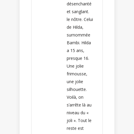
désenchanté
et sanglant.
le nôtre. Celui
de Hilda,
surnommée
Bambi. Hilda
a 15 ans,
presque 16.
Une jolie
frimousse,
une jolie
silhouette.
Voilà, on
s’arrête là au
niveau du «
joli ». Tout le
reste est