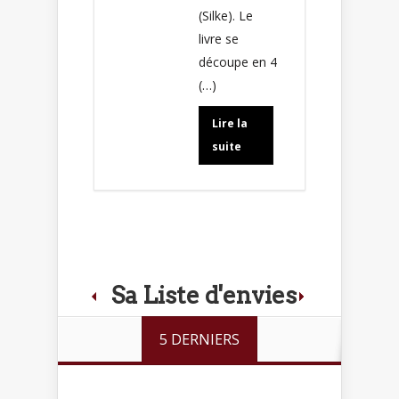
(Silke). Le
livre se
découpe en 4
(…)
Lire la
suite
Sa Liste d'envies
5 DERNIERS