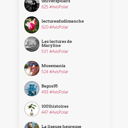
universpolars
625 #AvisPolar
lecturesdudimanche
620 #AvisPolar
Les lectures de
Maryline
531 #AvisPolar
Musemania
524 #AvisPolar
Bagus35
493 #AvisPolar
1001histoires
447 #AvisPolar
La liseuse heureuse