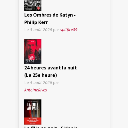
Les Ombres de Katyn -
Philip Kerr
Le
5 août 2026
par
spitfire89
24 heures avant la nuit
(La 25e heure)
Le
4 août 2026
par
AntoineRives