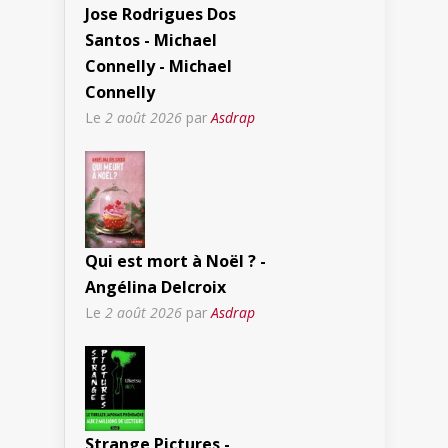
Jose Rodrigues Dos
Santos - Michael
Connelly - Michael
Connelly
Le
2 août 2026
par
Asdrap
Qui est mort à Noël ? -
Angélina Delcroix
Le
2 août 2026
par
Asdrap
Strange Pictures -