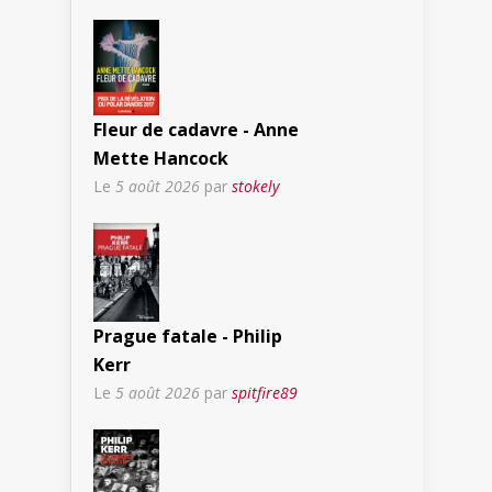
Fleur de cadavre - Anne
Mette Hancock
Le
5 août 2026
par
stokely
Prague fatale - Philip
Kerr
Le
5 août 2026
par
spitfire89