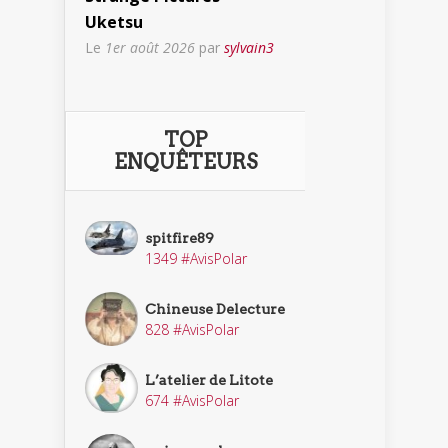
Uketsu
Le
1er août 2026
par
sylvain3
TOP
ENQUÊTEURS
spitfire89
1349 #AvisPolar
Chineuse Delecture
828 #AvisPolar
L’atelier de Litote
674 #AvisPolar