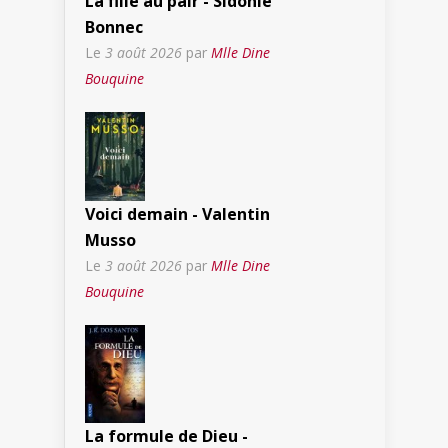
La fille au pair - Sidonie
Bonnec
Le
3 août 2026
par
Mlle Dine
Bouquine
Voici demain - Valentin
Musso
Le
3 août 2026
par
Mlle Dine
Bouquine
La formule de Dieu -