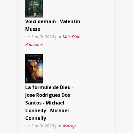
Voici demain - Valentin
Musso
Le
3 août 2026
par
Mlle Dine
Bouquine
La formule de Dieu -
Jose Rodrigues Dos
Santos - Michael
Connelly - Michael
Connelly
Le
2 août 2026
par
Asdrap