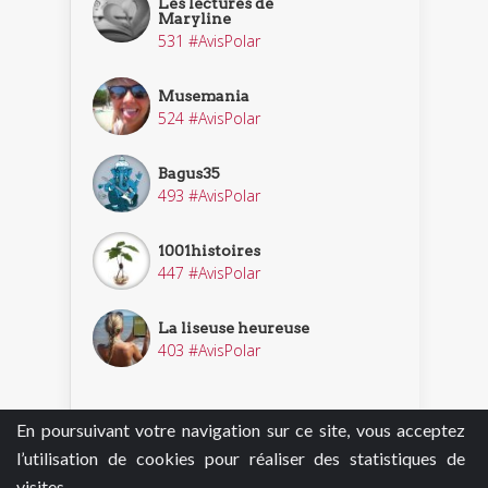
Les lectures de
Maryline
531 #AvisPolar
Musemania
524 #AvisPolar
Bagus35
493 #AvisPolar
1001histoires
447 #AvisPolar
La liseuse heureuse
403 #AvisPolar
En poursuivant votre navigation sur ce site, vous acceptez
Découvrir nos enquêteurs
l’utilisation de cookies pour réaliser des statistiques de
visites.