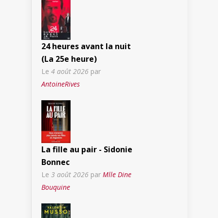
24 heures avant la nuit
(La 25e heure)
Le
4 août 2026
par
AntoineRives
La fille au pair - Sidonie
Bonnec
Le
3 août 2026
par
Mlle Dine
Bouquine