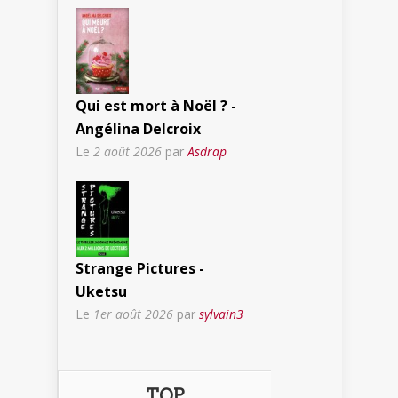
Qui est mort à Noël ? -
Angélina Delcroix
Le
2 août 2026
par
Asdrap
Strange Pictures -
Uketsu
Le
1er août 2026
par
sylvain3
TOP