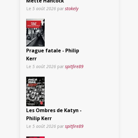
Mette Hancock
Le
5 août 2026
par
stokely
Prague fatale - Philip
Kerr
Le
5 août 2026
par
spitfire89
Les Ombres de Katyn -
Philip Kerr
Le
5 août 2026
par
spitfire89