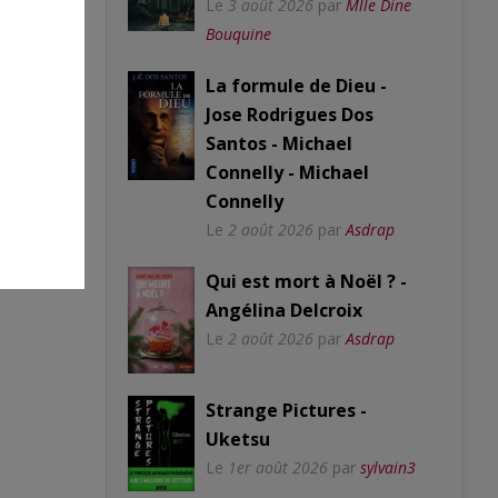
Le
3 août 2026
par
Mlle Dine
Bouquine
La formule de Dieu -
Jose Rodrigues Dos
Santos - Michael
Connelly - Michael
Connelly
Le
2 août 2026
par
Asdrap
Qui est mort à Noël ? -
Angélina Delcroix
Le
2 août 2026
par
Asdrap
Strange Pictures -
Uketsu
Le
1er août 2026
par
sylvain3