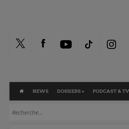
NEWS
DOSSIERS
»
PODCAST & TV