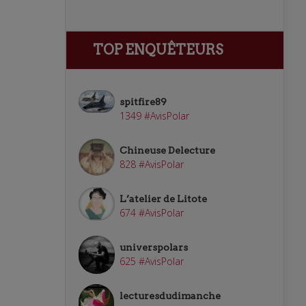
TOP ENQUÊTEURS
spitfire89
1349 #AvisPolar
Chineuse Delecture
828 #AvisPolar
L’atelier de Litote
674 #AvisPolar
universpolars
625 #AvisPolar
lecturesdudimanche