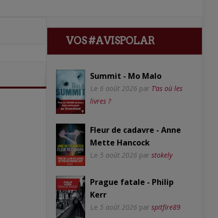
VOS #AVISPOLAR
Summit - Mo Malo
Le
6 août 2026
par
T’as où les
livres ?
Fleur de cadavre - Anne
Mette Hancock
Le
5 août 2026
par
stokely
Prague fatale - Philip
Kerr
Le
5 août 2026
par
spitfire89