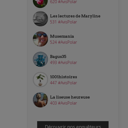
620 #AvisPolar
Les lectures de Maryline
531 #AvisPolar
Musemania
524 #AvisPolar
Bagus35
493 #AvisPolar
1001histoires
447 #AvisPolar
La liseuse heureuse
403 #AvisPolar
Découvrir nos enquêteurs