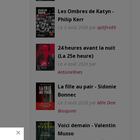
Les Ombres de Katyn -
Philip Kerr
Le
5 août 2026
par
spitfire89
24 heures avant la nuit
(La 25e heure)
Le
4 août 2026
par
AntoineRives
La fille au pair - Sidonie
Bonnec
Le
3 août 2026
par
Mlle Dine
Bouquine
Voici demain - Valentin
Musso