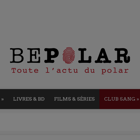
»
LIVRES & BD
FILMS & SÉRIES
CLUB SANG
»